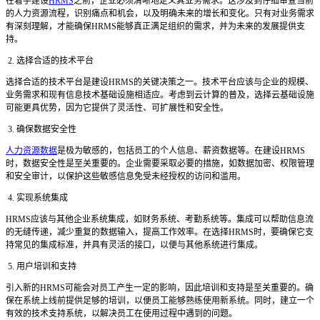
在着手建设
HRMS
之前，企业必须清晰地定义其业务需求。这涉及到仔细审查当前
的人力资源流程，识别痛点和机会，以及明确未来的增长和变化。只有对业务需求
有深刻理解，才能确保HRMS能够真正满足组织的需求，并为未来的发展提供支
持。
2. 选择合适的技术平台
选择合适的技术平台是建设
HRMS的关键决策之一。技术平台应该与企业的规模、
业务需求和现有信息技术基础设施相适应。考虑到云计算的普及，选择云基础设施
可能更具优势，因为它提供了灵活性、可扩展性和安全性。
3. 确保数据安全性
人力资源数据
是极为敏感的，包括员工的个人信息、薪资数据等。在建设
HRMS
时，数据安全性是至关重要的。企业需要采取必要的措施，如数据加密、权限管理
和安全审计，以保护这些敏感信息免受未经授权的访问和滥用。
4. 实现系统集成
HRMS应该与其他企业系统集成，如财务系统、考勤系统等。集成可以帮助信息流
的无缝传递，减少重复的数据输入，提高工作效率。在选择HRMS时，要确保它支
持常见的集成标准，并具有灵活的接口，以便与其他系统进行集成。
5. 用户培训和支持
引入新的
HRMS可能会对员工产生一定的影响，因此培训和支持是至关重要的。确
保在系统上线前提供足够的培训，以便员工能够熟练使用新系统。同时，建立一个
有效的技术支持系统，以解决员工在使用过程中遇到的问题。