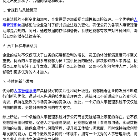
制定出更加科学、合理的战略和政策。
5. 合规性与风险管理
随着法规的不断变化和加强，企业需要更加重视合规性和风险管理。一个优秀的
人
事管理系统
能够帮助企业及时了解并适应法规的变化，确保公司的各项人事管理活
动都是合规的。同时，通过数据的存储和备份，系统还能够有效应对各种风险，降
低公司的潜在法律责任。
6. 员工体验与满意度
企业的成功不仅仅取决于业务的拓展和盈利的增长，员工的体验和满意度同样至关
重要。优秀的人事管理系统能够为员工提供便捷的服务，解决繁琐的人事流程，使
得员工更加专注于工作本身。通过提升员工的体验，公司不仅能够留住人才，还能
够吸引更多优秀的人才加入。
7. 持续创新与发展
优秀的
人事管理系统
应具备良好的灵活性和可升级性，能够随着企业的发展不断进
行创新和优化。通过引入先进的技术和管理理念，系统可以不断适应企业的变化和
需求，保持在激烈的市场竞争中的竞争力。因此，一个好的人事管理系统不仅仅是
当前的需求，更是对未来发展的有力支持。
综上所述，一个卓越的人事管理系统对于公司而言无疑是锦上添花的存在。它不仅
能够提高组织效能，促进人才管理与发展，还能够促进员工参与与沟通，实现数据
驱动的决策，确保合规性与风险管理，提升员工体验与满意度，同时保持持续创新
与发展的能力。在当今激烈竞争的商业环境中，拥有一个优秀的人事管理系统，将
为企业走向成功之路提供有力保障。