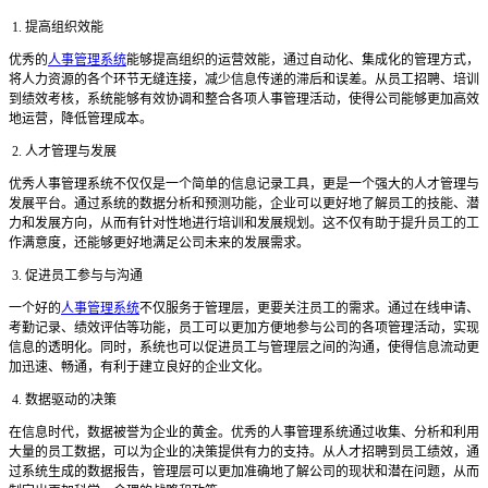
1. 提高组织效能
优秀的
人事管理系统
能够提高组织的运营效能，通过自动化、集成化的管理方式，
将人力资源的各个环节无缝连接，减少信息传递的滞后和误差。从员工招聘、培训
到绩效考核，系统能够有效协调和整合各项人事管理活动，使得公司能够更加高效
地运营，降低管理成本。
2. 人才管理与发展
优秀人事管理系统不仅仅是一个简单的信息记录工具，更是一个强大的人才管理与
发展平台。通过系统的数据分析和预测功能，企业可以更好地了解员工的技能、潜
力和发展方向，从而有针对性地进行培训和发展规划。这不仅有助于提升员工的工
作满意度，还能够更好地满足公司未来的发展需求。
3. 促进员工参与与沟通
一个好的
人事管理系统
不仅服务于管理层，更要关注员工的需求。通过在线申请、
考勤记录、绩效评估等功能，员工可以更加方便地参与公司的各项管理活动，实现
信息的透明化。同时，系统也可以促进员工与管理层之间的沟通，使得信息流动更
加迅速、畅通，有利于建立良好的企业文化。
4. 数据驱动的决策
在信息时代，数据被誉为企业的黄金。优秀的人事管理系统通过收集、分析和利用
大量的员工数据，可以为企业的决策提供有力的支持。从人才招聘到员工绩效，通
过系统生成的数据报告，管理层可以更加准确地了解公司的现状和潜在问题，从而