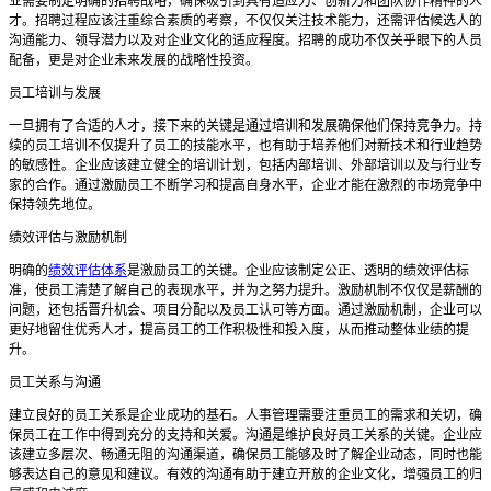
业需要制定明确的招聘战略，确保吸引到具有适应力、创新力和团队协作精神的人
才。招聘过程应该注重综合素质的考察，不仅仅关注技术能力，还需评估候选人的
沟通能力、领导潜力以及对企业文化的适应程度。招聘的成功不仅关乎眼下的人员
配备，更是对企业未来发展的战略性投资。
员工培训与发展
一旦拥有了合适的人才，接下来的关键是通过培训和发展确保他们保持竞争力。持
续的员工培训不仅提升了员工的技能水平，也有助于培养他们对新技术和行业趋势
的敏感性。企业应该建立健全的培训计划，包括内部培训、外部培训以及与行业专
家的合作。通过激励员工不断学习和提高自身水平，企业才能在激烈的市场竞争中
保持领先地位。
绩效评估与激励机制
明确的
绩效评估体系
是激励员工的关键。企业应该制定公正、透明的绩效评估标
准，使员工清楚了解自己的表现水平，并为之努力提升。激励机制不仅仅是薪酬的
问题，还包括晋升机会、项目分配以及员工认可等方面。通过激励机制，企业可以
更好地留住优秀人才，提高员工的工作积极性和投入度，从而推动整体业绩的提
升。
员工关系与沟通
建立良好的员工关系是企业成功的基石。人事管理需要注重员工的需求和关切，确
保员工在工作中得到充分的支持和关爱。沟通是维护良好员工关系的关键。企业应
该建立多层次、畅通无阻的沟通渠道，确保员工能够及时了解企业动态，同时也能
够表达自己的意见和建议。有效的沟通有助于建立开放的企业文化，增强员工的归