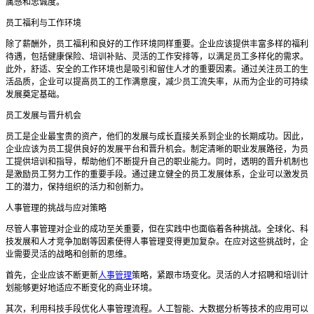
属感和忠诚度。
员工福利与工作环境
除了薪酬外，员工福利和良好的工作环境同样重要。企业应该提供丰富多样的福利
待遇，包括健康保险、培训补贴、灵活的工作安排等，以满足员工多样化的需求。
此外，舒适、安全的工作环境也是吸引和留住人才的重要因素。通过关注员工的生
活品质，企业可以提高员工的工作满意度，减少员工流失率，从而为企业的可持续
发展奠定基础。
员工发展与晋升机会
员工是企业最宝贵的资产，他们的发展与成长直接关系到企业的长期成功。因此，
企业应该为员工提供良好的发展平台和晋升机会。制定清晰的职业发展路径，为员
工提供培训和指导，帮助他们不断提升自己的职业能力。同时，透明的晋升机制也
是激励员工努力工作的重要手段。通过建立健全的员工发展体系，企业可以激发员
工的潜力，保持组织的活力和创新力。
人事管理的挑战与应对策略
尽管人事管理对企业的成功至关重要，但在实践中也面临着各种挑战。全球化、科
技发展和人才竞争加剧等因素使得人事管理变得更加复杂。在应对这些挑战时，企
业需要灵活的战略和创新的思维。
首先，企业应该不断更新
人事管理
策略，紧跟市场变化。灵活的人才招聘和培训计
划能够更好地适应不断变化的商业环境。
其次，利用科技手段优化人事管理流程。人工智能、大数据分析等技术的应用可以