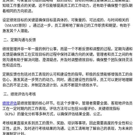
定具体、可衡量且与组织战略相一致的目标。目标的明确性是确保员工理解期望、
知晓工作重点的关键。这不仅能够提高员工的工作动力，还有助于确保整个团队朝
着相同的方向前进。
设定绩效目标的关键是确保目标是具体的、可衡量的、可达成的、与时间相关的
（
SMART原则）。通过这一步，员工清晰地了解自己的工作职责和期望，有助于
激发其个人潜能。
二、定期沟通与反馈
绩效管理并非一年一度的例行公事，而是一个不断反馈和调整的过程。定期沟通和
反馈是确保员工在实现目标的过程中保持正确方向的关键。管理者和员工之间的有
效沟通有助于解决问题、澄清疑虑，并及时调整绩效目标，确保整个团队保持灵活
性和适应性。
定期反馈也包括对员工表现的认可和建设性的指导。积极的反馈能够增强员工的自
信心，激发其进一步努力的动力。同时，通过建设性的指导，员工可以更好地理解
自己的不足之处，并制定改进计划，从而不断提升绩效水平。
三、绩效评估与考核
绩效评估
是绩效管理的核心环节。在这个步骤中，管理者需要全面、客观地评估员
工在一定时期内的工作表现。评估方法可以包括
360度评价、关键绩效指标
（KPIs）的量化分析等多种方式，以确保评估结果全面、公正。
考核结果直接关系到员工的晋升、奖励、培训等事项，因此需要高度的专业性和公
正性。此外，及时进行考核结果的沟通，让员工清晰地了解自己的表现，为未来的
发展制定计划。