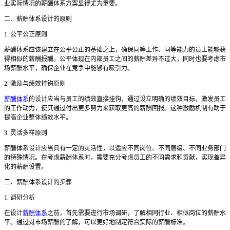
业实际情况的薪酬体系方案显得尤为重要。
二、薪酬体系设计的原则
1. 公平公正原则
薪酬体系应该建立在公平公正的基础之上，确保同等工作、同等能力的员工能够获
得相似的薪酬报酬。公平体现在内部员工之间的薪酬差异不过大，同时也要考虑市
场薪酬水平，确保企业在竞争中能够有吸引力。
2. 激励与绩效挂钩原则
薪酬体系
的设计应当与员工的绩效直接挂钩，通过设立明确的绩效目标，激发员工
的工作动力，使其通过付出更多努力来获取更高的薪酬回报。这种激励机制有助于
提高企业整体绩效水平。
3. 灵活多样原则
薪酬体系设计应当具有一定的灵活性，以适应不同岗位、不同层级、不同业务部门
的特殊情况。在考虑薪酬体系时，需要充分考虑员工的不同需求和贡献，实现差异
化的薪酬设置。
三、薪酬体系设计的步骤
1. 调研分析
在设计
薪酬体系
之前，首先需要进行市场调研，了解相同行业、相似岗位的薪酬水
平。通过对市场薪酬的了解，可以更好地制定符合实际的薪酬标准。