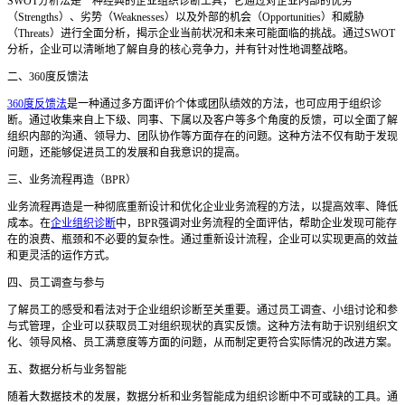
SWOT分析法是一种经典的企业组织诊断工具，它通过对企业内部的优势
（Strengths）、劣势（Weaknesses）以及外部的机会（Opportunities）和威胁
（Threats）进行全面分析，揭示企业当前状况和未来可能面临的挑战。通过SWOT
分析，企业可以清晰地了解自身的核心竞争力，并有针对性地调整战略。
二、
360度反馈法
360度反馈法
是一种通过多方面评价个体或团队绩效的方法，也可应用于组织诊
断。通过收集来自上下级、同事、下属以及客户等多个角度的反馈，可以全面了解
组织内部的沟通、领导力、团队协作等方面存在的问题。这种方法不仅有助于发现
问题，还能够促进员工的发展和自我意识的提高。
三、业务流程再造（
BPR）
业务流程再造是一种彻底重新设计和优化企业业务流程的方法，以提高效率、降低
成本。在
企业组织诊断
中，
BPR强调对业务流程的全面评估，帮助企业发现可能存
在的浪费、瓶颈和不必要的复杂性。通过重新设计流程，企业可以实现更高的效益
和更灵活的运作方式。
四、员工调查与参与
了解员工的感受和看法对于企业组织诊断至关重要。通过员工调查、小组讨论和参
与式管理，企业可以获取员工对组织现状的真实反馈。这种方法有助于识别组织文
化、领导风格、员工满意度等方面的问题，从而制定更符合实际情况的改进方案。
五、数据分析与业务智能
随着大数据技术的发展，数据分析和业务智能成为组织诊断中不可或缺的工具。通