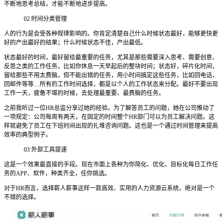
不断地思考总结，才能不断地进步提高。
02 时间分类管理
人的行为是会受各种规律影响的。你肯定清楚自己什么时候状态最好，能够更快更
好的产出最好的结果；什么时候状态不佳，产出最低。
状态最好的时间，最好留给最重要的任务，尤其是那些需要深入思考、需要创意、
反思之类的工作任务，比如你休息一天早起后的整块时间；状态好，碎片化时间，
留给那些不用太费脑，但不能出错的任务，用小时间搞定这些任务，比如回电话，
回邮件等等…所有的工作时间选择，都是以个人的工作状态来分配。最好不要出现
工作一天，疲惫不堪的时候，去处理最重要、最费脑的任务。
之前我听过一位HR总监分享过她的经验。为了解答员工的问题，她在公司推动了
一项规定：公司每周有两天，在固定的时间整个HR部门可以为员工解决问题。这
样就避免了员工在下班时间出现的扎堆咨询问题。这也是一个通过时间管理来提高
效率的典型例子。
03 外部工具提速
这是一个效果最直接的手段。现在市面上各种为你简化、优化、目标化每日工作任
务的APP、软件，种类齐全，任你挑选。
对于HR而言，选择薪人薪事这样一款高效、实用的人力资源云系统，绝对是一个
不错的选择。