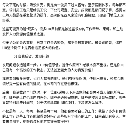
每次下班的时候，活没忙完，倒是有一波员工过来咨询。至于薪酬体系，每年都不
变，培训员工也只是给员工说一下公司规定、安全，招聘都是部门说了算，感觉自
己每天都是在重复繁琐的操作，高深的东西从来没有机会接触，HR部门地位无足
轻重。
这些可能真的是“现实”。很多HR目前都是被这些很杂的工作牵绊、束缚，和主动
发挥人力资源价值相差太远。
但无论公司是否重视，日常工作是否繁杂，都不是最重要的。最关键的是，你在
HR这个岗位上是否创造足够大的价值。
01 自我反省，发现问题
发现问题永远是第一步。HR价值感低，是什么原因？老板本身不重视，还是你自
己没有一个高效的工作状态，无法创造更大的人力资源价值？
我也看到很多高效、执行力超强的HR。她们有很多想法，快速出结果，经常会向
领导提一些有价值的建议，在公司的存在感也很强。
后来，我请教这个问题时，有一位HR说每天下班回家他都会思考当天做的所有工
作。哪些是工作范围内的任务，哪些是必须完成的，哪些是按照计划完成的，哪些
又是特别耗费时间的，对于这些耗费时间的项目，下次该怎么解决。
不仅是每一天，每周，甚至是每个月，他都会思考自己的工作：我做了多少有价值
的工作？这些工作还能做得更好吗？那些相对非核心的工作，目前占比有多大，主
要来自哪里，能够通过其他方式提高效率吗？