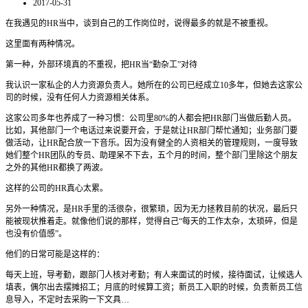
2017-05-31
在我遇见的HR当中，谈到自己的工作岗位时，说得最多的就是不被重视。
这里面有两种情况。
第一种，外部环境真的不重视，把HR当“勤杂工”对待
我认识一家私企的人力资源负责人。她所在的公司已经成立10多年，但她去这家公
司的时候，没有任何人力资源相关体系。
这家公司多年也养成了一种习惯：公司里80%的人都会把HR部门当做后勤人员。
比如，其他部门一个电话过来说要开会，于是就让HR部门帮忙通知；业务部门要
做活动，让HR配合放一下音乐。因为没有健全的人资相关的管理规则，一度导致
她们整个HR团队的专员、助理呆不下去，五个月的时间，整个部门里除这个朋友
之外的其他HR都换了两波。
这样的公司的HR真心太累。
另外一种情况，是HR手里的活很杂，很繁琐，因为无力拯救目前的状况，最后只
能被现状推着走。就像他们说的那样，觉得自己“每天的工作太杂，太琐碎，但是
也没有价值感”。
他们的日常可能是这样的：
每天上班，导考勤，跟部门人核对考勤；有人来面试的时候，接待面试，让候选人
填表，偶尔出去摆摊招工；月底的时候算工资；新员工入职的时候，负责新员工信
息导入，不定时去采购一下文具…