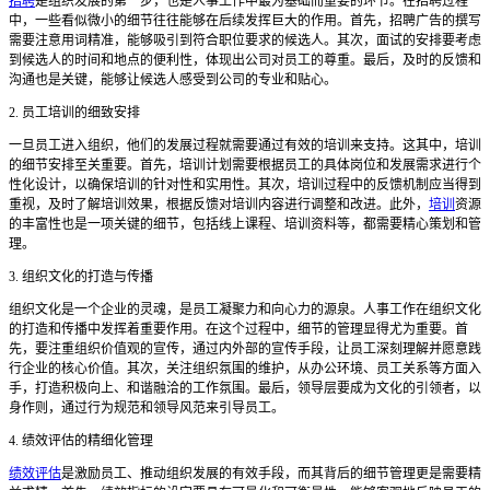
招聘
是组织发展的第一步，也是人事工作中最为基础而重要的环节。在招聘过程
中，一些看似微小的细节往往能够在后续发挥巨大的作用。首先，招聘广告的撰写
需要注意用词精准，能够吸引到符合职位要求的候选人。其次，面试的安排要考虑
到候选人的时间和地点的便利性，体现出公司对员工的尊重。最后，及时的反馈和
沟通也是关键，能够让候选人感受到公司的专业和贴心。
2. 员工培训的细致安排
一旦员工进入组织，他们的发展过程就需要通过有效的培训来支持。这其中，培训
的细节安排至关重要。首先，培训计划需要根据员工的具体岗位和发展需求进行个
性化设计，以确保培训的针对性和实用性。其次，培训过程中的反馈机制应当得到
重视，及时了解培训效果，根据反馈对培训内容进行调整和改进。此外，
培训
资源
的丰富性也是一项关键的细节，包括线上课程、培训资料等，都需要精心策划和管
理。
3. 组织文化的打造与传播
组织文化是一个企业的灵魂，是员工凝聚力和向心力的源泉。人事工作在组织文化
的打造和传播中发挥着重要作用。在这个过程中，细节的管理显得尤为重要。首
先，要注重组织价值观的宣传，通过内外部的宣传手段，让员工深刻理解并愿意践
行企业的核心价值。其次，关注组织氛围的维护，从办公环境、员工关系等方面入
手，打造积极向上、和谐融洽的工作氛围。最后，领导层要成为文化的引领者，以
身作则，通过行为规范和领导风范来引导员工。
4. 绩效评估的精细化管理
绩效评估
是激励员工、推动组织发展的有效手段，而其背后的细节管理更是需要精