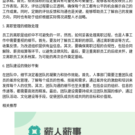
益求精。首先，绩效指标的设定要具有可量化和可衡量性，能够客观地反映员工的
工作表现。其次，评估过程要公正透明，确保每个员工都有公平的机会展示自己的
工作成果。同时，定期的评估反馈和沟通也是关键，能够帮助员工了解自己的发展
方向，同时也有助于组织根据实际情况调整人才战略。
5. 离职管理的细致处理
员工的离职是组织中不可避免的一环，然而，如何妥善处理离职过程，也是人事工
作中需要重视的细节。首先，要及时了解员工离职的原因，通过离职面谈等方式，
收集反馈，为改进组织提供有益信息。其次，要确保离职过程的合规性，包括合同
解除、薪资结算等环节，以避免法律风险。最后，要注重离职员工的后续关怀，建
立离职员工关系档案，为可能的再次合作奠定基础。
6. 团队建设的微妙平衡
在团队中，细节决定着团队的凝聚力和协作效能。首先，人事部门需要注重团队成
员的差异化管理，了解每个成员的性格、技能和需求，通过差异化的激励和培训来
发挥每个人的优势。其次，团队沟通的细节也至关重要，包括会议的组织、信息的
传递等，都需要高效而精准。最后，团队建设需要持续关注团队氛围的维护，通过
团队活动、文化建设等手段，促使团队成员形成共同的目标和价值观。
相关推荐