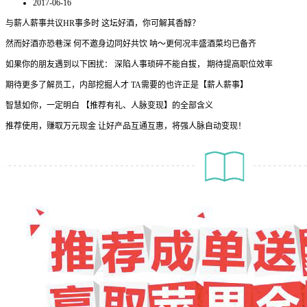
2017-06-16
与薪人薪事共议HR事多时 这坛好酒，你可解其香醇？
然而好酒亦恐巷深 何不邀身边同好共饮 呐～更何况丰盛酒菜均已备齐
如果你的朋友遇到以下困扰： 深陷人事琐碎不能自拔， 期待提高职位效率
期待更多了解员工，内部挖掘人才 TA需要的也许正是【薪人薪事】
智慧如你，一定明白 【推荐有礼、人脉变现】的全部含义
推荐使用，赚取万元现金 让好产品互通互惠，将强人脉自动变现！