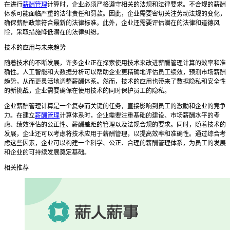
在进行
薪酬管理
计算时，企业必须严格遵守相关的法规和法律要求。不合规的薪酬
体系可能面临严重的法律责任和罚款。因此，企业需要密切关注劳动法规的变化，
确保薪酬政策符合最新的法律标准。此外，企业还需要评估潜在的法律和道德风
险，采取措施降低潜在的法律纠纷。
技术的应用与未来趋势
随着技术的不断发展，许多企业正在探索使用技术来改进薪酬管理计算的效率和准
确性。人工智能和大数据分析可以帮助企业更精确地评估员工绩效，预测市场薪酬
趋势，从而更灵活地调整薪酬体系。然而，技术的应用也带来了数据隐私和安全性
的新挑战，企业需要确保在使用技术的同时保护员工的隐私。
企业薪酬管理计算是一个复杂而关键的任务，直接影响到员工的激励和企业的竞争
力。在建立
薪酬管理
计算体系时，企业需要注重基础的建设、市场薪酬水平的考
虑、绩效评估的公正性、薪酬差距的管理以及法规合规的要求。同时，随着技术的
发展，企业还可以考虑将技术应用于薪酬管理，以提高效率和准确性。通过综合考
虑这些因素，企业可以构建一个科学、公正、合理的薪酬管理体系，为员工的发展
和企业的可持续发展奠定基础。
相关推荐