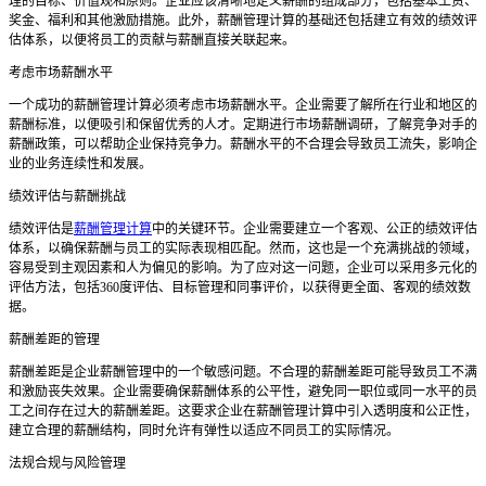
理的目标、价值观和原则。企业应该清晰地定义薪酬的组成部分，包括基本工资、
奖金、福利和其他激励措施。此外，薪酬管理计算的基础还包括建立有效的绩效评
估体系，以便将员工的贡献与薪酬直接关联起来。
考虑市场薪酬水平
一个成功的薪酬管理计算必须考虑市场薪酬水平。企业需要了解所在行业和地区的
薪酬标准，以便吸引和保留优秀的人才。定期进行市场薪酬调研，了解竞争对手的
薪酬政策，可以帮助企业保持竞争力。薪酬水平的不合理会导致员工流失，影响企
业的业务连续性和发展。
绩效评估与薪酬挑战
绩效评估是
薪酬管理计算
中的关键环节。企业需要建立一个客观、公正的绩效评估
体系，以确保薪酬与员工的实际表现相匹配。然而，这也是一个充满挑战的领域，
容易受到主观因素和人为偏见的影响。为了应对这一问题，企业可以采用多元化的
评估方法，包括
360度评估、目标管理和同事评价，以获得更全面、客观的绩效数
据。
薪酬差距的管理
薪酬差距是企业薪酬管理中的一个敏感问题。不合理的薪酬差距可能导致员工不满
和激励丧失效果。企业需要确保薪酬体系的公平性，避免同一职位或同一水平的员
工之间存在过大的薪酬差距。这要求企业在薪酬管理计算中引入透明度和公正性，
建立合理的薪酬结构，同时允许有弹性以适应不同员工的实际情况。
法规合规与风险管理