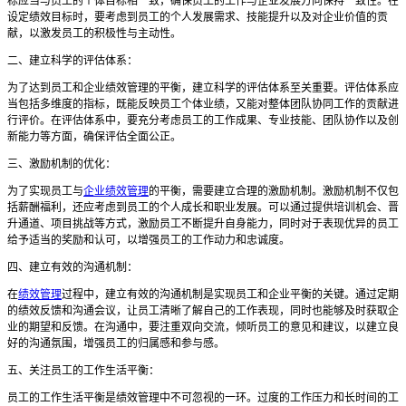
标应当与员工的个体目标相一致，确保员工的工作与企业发展方向保持一致性。在
设定绩效目标时，要考虑到员工的个人发展需求、技能提升以及对企业价值的贡
献，以激发员工的积极性与主动性。
二、建立科学的评估体系：
为了达到员工和企业绩效管理的平衡，建立科学的评估体系至关重要。评估体系应
当包括多维度的指标，既能反映员工个体业绩，又能对整体团队协同工作的贡献进
行评价。在评估体系中，要充分考虑员工的工作成果、专业技能、团队协作以及创
新能力等方面，确保评估全面公正。
三、激励机制的优化：
为了实现员工与
企业绩效管理
的平衡，需要建立合理的激励机制。激励机制不仅包
括薪酬福利，还应考虑到员工的个人成长和职业发展。可以通过提供培训机会、晋
升通道、项目挑战等方式，激励员工不断提升自身能力，同时对于表现优异的员工
给予适当的奖励和认可，以增强员工的工作动力和忠诚度。
四、建立有效的沟通机制：
在
绩效管理
过程中，建立有效的沟通机制是实现员工和企业平衡的关键。通过定期
的绩效反馈和沟通会议，让员工清晰了解自己的工作表现，同时也能够及时获取企
业的期望和反馈。在沟通中，要注重双向交流，倾听员工的意见和建议，以建立良
好的沟通氛围，增强员工的归属感和参与感。
五、关注员工的工作生活平衡：
员工的工作生活平衡是绩效管理中不可忽视的一环。过度的工作压力和长时间的工