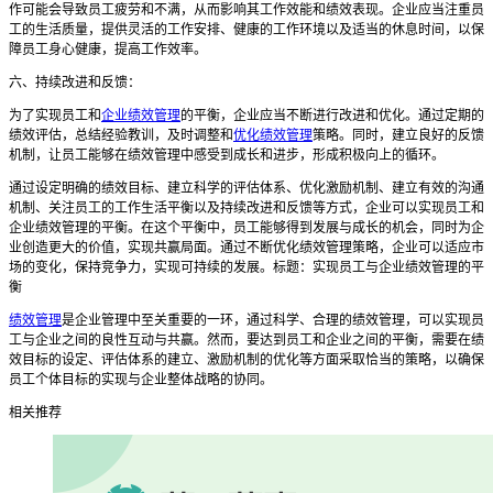
作可能会导致员工疲劳和不满，从而影响其工作效能和绩效表现。企业应当注重员
工的生活质量，提供灵活的工作安排、健康的工作环境以及适当的休息时间，以保
障员工身心健康，提高工作效率。
六、持续改进和反馈：
为了实现员工和
企业绩效管理
的平衡，企业应当不断进行改进和优化。通过定期的
绩效评估，总结经验教训，及时调整和
优化绩效管理
策略。同时，建立良好的反馈
机制，让员工能够在绩效管理中感受到成长和进步，形成积极向上的循环。
通过设定明确的绩效目标、建立科学的评估体系、优化激励机制、建立有效的沟通
机制、关注员工的工作生活平衡以及持续改进和反馈等方式，企业可以实现员工和
企业绩效管理的平衡。在这个平衡中，员工能够得到发展与成长的机会，同时为企
业创造更大的价值，实现共赢局面。通过不断优化绩效管理策略，企业可以适应市
场的变化，保持竞争力，实现可持续的发展。标题：实现员工与企业绩效管理的平
衡
绩效管理
是企业管理中至关重要的一环，通过科学、合理的绩效管理，可以实现员
工与企业之间的良性互动与共赢。然而，要达到员工和企业之间的平衡，需要在绩
效目标的设定、评估体系的建立、激励机制的优化等方面采取恰当的策略，以确保
员工个体目标的实现与企业整体战略的协同。
相关推荐