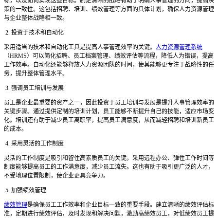
标，以及如何实现这些目标。制定清晰的战略有助于明确人事管理的方向，提高决
策的一致性。这包括招聘、培训、绩效管理等方面的具体计划，确保人力资源管理
与企业整体战略相一致。
2. 投资于技术和自动化
采用适当的技术和自动化工具是提高人事管理效率的关键。
人力资源管理系统
（
HRMS）可以简化招聘、员工档案管理、绩效评估等流程，降低人为错误，提高
工作效率。自动化还能够释放人力资源团队的时间，使其能够更专注于战略性的任
务，提升整体管理水平。
3. 强调员工培训与发展
员工是企业最重要的资产之一，因此投资于员工培训与发展是提升人事管理效率的
关键步骤。通过提供定制的培训计划，员工能够不断提升自己的技能，适应市场变
化。培训还有助于减少员工离职率，提高员工满意度，从而减轻招聘和培训新员工
的成本。
4. 采用灵活的工作制度
灵活的工作制度是吸引和留住高素质员工的关键。采用远程办公、弹性工作时间等
制度能够提高员工的工作满意度，减少员工流失。这也有助于吸引更广泛的人才，
不受地理位置限制，使企业更具竞争力。
5. 加强绩效管理
绩效管理
是确保员工工作效率和企业目标一致的重要手段。建立清晰的绩效评估标
准，定期进行绩效评估，及时发现和解决问题，激励高绩效员工，对低绩效员工提