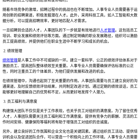
招聘到的员工与组织的愿景和使命相符。
随着市场竞争的激增，招聘过程中的挑战也在不断增加。人事专业人员需要善于运
用创新的招聘渠道，积极发掘潜在人才。此外，采用科技工具，如人工智能和大数
据分析，可以提高招聘效率，更好地匹配人才需求。
一旦招聘到合适的人才，人事团队的下一步就是有效地进行
人才管理
。这包括员工
培训、职业发展和绩效评估等方面。通过制定明确的职业发展路径，组织可以激励
员工提高绩效，并提供他们在职业生涯中不断学习和成长的机会。
2. 绩效管理
绩效管理
是人事工作中不可或缺的一环。建立一套科学、公正的绩效评估体系对于
激励员工、提高团队整体绩效至关重要。人事专业人员需要确保评估标准的公正
性，同时注重员工的个体差异，为他们提供发展和改进的机会。
在绩效管理中，沟通也起到了至关重要的作用。人事团队需要与员工建立良好的沟
通渠道，及时反馈绩效评估结果，共同制定改进计划。通过定期的绩效谈话，员工
能够更好地理解自己的优势和不足，从而更好地发挥个人潜力。
3. 员工福利与满意度
构建强大团队不仅仅是关于工作表现，也关乎员工对组织的满意度。为了留住优秀
人才，人事团队需要关注员工福利和工作满意度。提供有竞争力的薪酬、灵活的工
作时间安排、健康保险等福利将有助于增强员工对组织的忠诚度。
另外，建立良好的工作氛围和企业文化也是关键因素。通过组织员工活动、提供培
训机会以及促进团队合作，可以营造一个积极向上的工作环境。人事专业人员需要