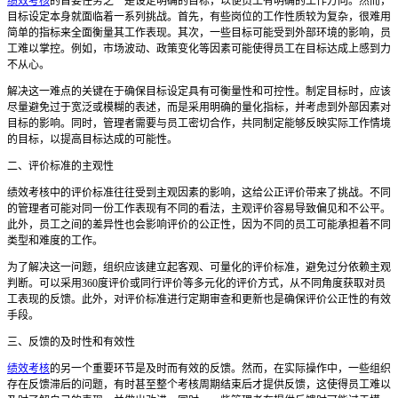
绩效考核
的首要任务之一是设定明确的目标，以便员工有明确的工作方向。然而，
目标设定本身就面临着一系列挑战。首先，有些岗位的工作性质较为复杂，很难用
简单的指标来全面衡量其工作表现。其次，一些目标可能受到外部环境的影响，员
工难以掌控。例如，市场波动、政策变化等因素可能使得员工在目标达成上感到力
不从心。
解决这一难点的关键在于确保目标设定具有可衡量性和可控性。制定目标时，应该
尽量避免过于宽泛或模糊的表述，而是采用明确的量化指标，并考虑到外部因素对
目标的影响。同时，管理者需要与员工密切合作，共同制定能够反映实际工作情境
的目标，以提高目标达成的可能性。
二、评价标准的主观性
绩效考核中的评价标准往往受到主观因素的影响，这给公正评价带来了挑战。不同
的管理者可能对同一份工作表现有不同的看法，主观评价容易导致偏见和不公平。
此外，员工之间的差异性也会影响评价的公正性，因为不同的员工可能承担着不同
类型和难度的工作。
为了解决这一问题，组织应该建立起客观、可量化的评价标准，避免过分依赖主观
判断。可以采用
360度评价或同行评价等多元化的评价方式，从不同角度获取对员
工表现的反馈。此外，对评价标准进行定期审查和更新也是确保评价公正性的有效
手段。
三、反馈的及时性和有效性
绩效考核
的另一个重要环节是及时而有效的反馈。然而，在实际操作中，一些组织
存在反馈滞后的问题，有时甚至整个考核周期结束后才提供反馈，这使得员工难以