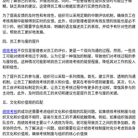
及时了解自己的表现，并做出改进。同时，一些管理者在提供反馈时可能过于模
糊，缺乏具体的建议，这使得员工难以根据反馈进行实质性的改变。
为了提高反馈的及时性和有效性，组织可以采用定期的中期评估机制，确保员工在
考核周期中能够得到实时的反馈。此外，培训管理者提供有效反馈的技能也是必不
可少的，他们需要学会用具体、明确的语言描述员工的表现，并给予有针对性的建
议，帮助员工更好地发展。
四、员工参与度的提升
绩效考核
不仅仅是管理者对员工的评价，更是一个双向沟通的过程。然而，一些员
工可能对绩效考核过于消极，认为它是一种强加的制度，导致他们对考核过程的参
与度较低。这种情况可能影响到员工对绩效考核的接受程度，降低其对工作的投入
和积极性。
为了提升员工的参与度，组织可以采取一系列措施。首先，建立开放、透明的沟通
机制，让员工了解绩效考核的意义和价值，使其在考核中感到被重视。其次，引入
员工自评和目标制定的元素，让员工在考核过程中有更多的主动权，增强其参与的
主动性。此外，及时回应员工的关切和建议也是提升员工参与度的关键。
五、文化和价值观的匹配
绩效考核
的成功还需要考虑组织文化和价值观的匹配问题。如果绩效考核制度与组
织文化和价值观不相符，容易引发员工的不满和抵触情绪。例如，如果组织强调团
队合作，而绩效考核主要以个人绩效为导向，就可能导致员工之间的竞争加剧，而
非协同合作。为了解决这一问题，组织需要在设计绩效考核制度时充分考虑到自身
的文化和价值观，确保考核制度与组织的核心价值保