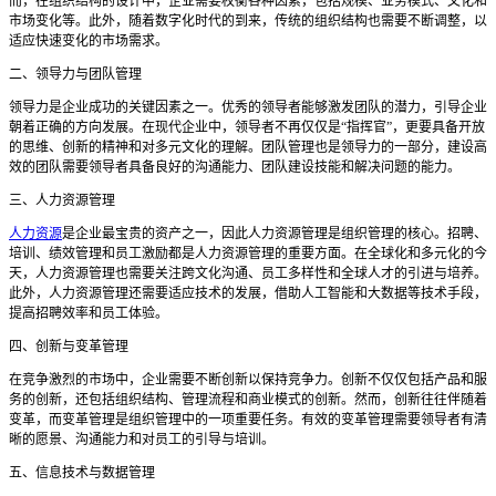
而，在组织结构的设计中，企业需要权衡各种因素，包括规模、业务模式、文化和
市场变化等。此外，随着数字化时代的到来，传统的组织结构也需要不断调整，以
适应快速变化的市场需求。
二、领导力与团队管理
领导力是企业成功的关键因素之一。优秀的领导者能够激发团队的潜力，引导企业
朝着正确的方向发展。在现代企业中，领导者不再仅仅是
“指挥官”，更要具备开放
的思维、创新的精神和对多元文化的理解。团队管理也是领导力的一部分，建设高
效的团队需要领导者具备良好的沟通能力、团队建设技能和解决问题的能力。
三、人力资源管理
人力资源
是企业最宝贵的资产之一，因此人力资源管理是组织管理的核心。招聘、
培训、绩效管理和员工激励都是人力资源管理的重要方面。在全球化和多元化的今
天，人力资源管理也需要关注跨文化沟通、员工多样性和全球人才的引进与培养。
此外，人力资源管理还需要适应技术的发展，借助人工智能和大数据等技术手段，
提高招聘效率和员工体验。
四、创新与变革管理
在竞争激烈的市场中，企业需要不断创新以保持竞争力。创新不仅仅包括产品和服
务的创新，还包括组织结构、管理流程和商业模式的创新。然而，创新往往伴随着
变革，而变革管理是组织管理中的一项重要任务。有效的变革管理需要领导者有清
晰的愿景、沟通能力和对员工的引导与培训。
五、信息技术与数据管理