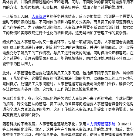
具体要求，并确保招聘过程的公正和透明。同时，不同岗位的招聘可能需要采用不
同的方法，如校园招聘、社会招聘、猎头招聘等，增加了整个过程的繁琐性。
一旦新员工入职，
人事管理
者的任务并未结束，反而更加繁重。培训是一个需要大
量时间和资源的过程。不同岗位的培训内容和方式各异，而且员工的学习速度和方
式也存在差异。为了确保培训的效果，人事管理者需要不断调整培训计划，根据员
工的反馈和实际表现进行个性化的培训安排，这无疑增加了管理工作的复杂度。
绩效评估是人事管理中的又一重要环节，也是一项繁琐的任务。人事管理者需要定
期对员工的表现进行评估，制定科学合理的评估体系，并进行绩效面谈。这一过程
需要充分了解员工的工作情况，与员工进行有效的沟通，同时保持公正和客观。在
这个过程中，管理者需要面对员工可能的抵触情绪，同时合理处理绩效不佳员工可
能带来的团队压力。
此外，人事管理者还需要处理各类员工关系问题，包括但不限于员工投诉、纠纷调
解、团队协作等。这需要高度的沟通和解决问题的能力，以确保员工的工作环境和
氛围良好。处理员工关系问题时，人事管理者可能需要与法务部门合作，确保公司
在法律框架内处理问题，这增加了工作的法律风险和繁琐性。
在现代企业中，多元化和国际化的趋势也给人事管理带来了新的挑战。全球范围内
的招聘、跨文化团队的管理、员工福利的差异等问题需要人事管理者具备跨文化沟
通和全球人力资源管理的能力。这对于传统的人事管理工作提出了更高的要求，使
其变得更为繁琐和复杂。
随着科技的不断发展，人事管理也逐渐数字化，采用
人力资源管理系统
（
HRMS）
等工具来简化流程。然而，这并没有完全解决人事管理工作的繁琐性。相反，数字
化带来了新的挑战，例如信息安全、系统集成等问题，使得人事管理者需要不断学