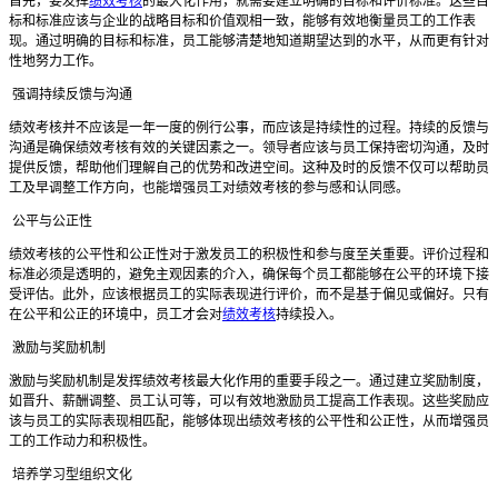
首先，要发挥
绩效考核
的最大化作用，就需要建立明确的目标和评价标准。这些目
标和标准应该与企业的战略目标和价值观相一致，能够有效地衡量员工的工作表
现。通过明确的目标和标准，员工能够清楚地知道期望达到的水平，从而更有针对
性地努力工作。
强调持续反馈与沟通
绩效考核并不应该是一年一度的例行公事，而应该是持续性的过程。持续的反馈与
沟通是确保绩效考核有效的关键因素之一。领导者应该与员工保持密切沟通，及时
提供反馈，帮助他们理解自己的优势和改进空间。这种及时的反馈不仅可以帮助员
工及早调整工作方向，也能增强员工对绩效考核的参与感和认同感。
公平与公正性
绩效考核的公平性和公正性对于激发员工的积极性和参与度至关重要。评价过程和
标准必须是透明的，避免主观因素的介入，确保每个员工都能够在公平的环境下接
受评估。此外，应该根据员工的实际表现进行评价，而不是基于偏见或偏好。只有
在公平和公正的环境中，员工才会对
绩效考核
持续投入。
激励与奖励机制
激励与奖励机制是发挥绩效考核最大化作用的重要手段之一。通过建立奖励制度，
如晋升、薪酬调整、员工认可等，可以有效地激励员工提高工作表现。这些奖励应
该与员工的实际表现相匹配，能够体现出绩效考核的公平性和公正性，从而增强员
工的工作动力和积极性。
培养学习型组织文化