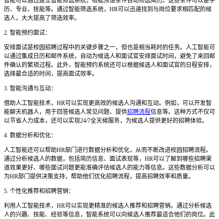
智能可以通过建立智能筛选系统，根据预设条件自动筛选简历。这些条件可以是学
历、专业、技能等。通过智能筛选系统，
HR可以迅速找到与岗位要求相匹配的候
选人，大大提高了筛选效率。
2. 智能预约面试：
安排面试是校园招聘过程中的关键步骤之一，但也是相当耗时的任务。人工智能可
以通过集成日历和邮件系统，自动为候选人和面试官安排面试时间，避免了来回邮
件确认的繁琐过程。此外，智能预约系统还可以根据候选人和面试官的日程安排，
选择最合适的时间，提高面试效率。
3. 智能沟通与互动：
借助人工智能技术，
HR可以实现更高效的候选人沟通和互动。例如，可以开发智
能聊天机器人，用于回答候选人常见问题、提供
招聘流程
信息等。这种方式不仅可
以节省人力成本，还可以实现24/7全天候服务，为候选人提供更好的招聘体验。
4. 数据分析和优化：
人工智能还可以帮助
HR部门进行数据分析和优化，从而不断改进校园招聘流程。
通过分析候选人的数据，包括简历信息、面试表现等，HR可以了解到哪些招聘渠
道效果更好、哪些面试问题更能准确评估候选人的能力等信息。这些数据分析可以
为HR部门提供决策支持，帮助他们优化招聘流程，提高招聘效率和质量。
5. 个性化推荐和招聘营销：
利用人工智能技术，
HR可以实现更精准的候选人推荐和招聘营销。通过分析候选
人的兴趣、技能、经验等信息，智能系统可以向候选人推荐最适合他们的岗位。此