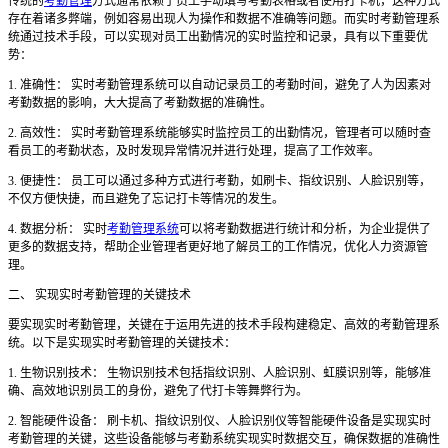
传统的
考勤管理
方式通常依赖于员工手动填写考勤表格或者使用打卡机，这种方式
存在着诸多弊端，例如容易出现人为操作和数据不准确等问题。而实时考勤管理系
统通过技术手段，可以实现对员工出勤情况的实时监控和记录，具有以下重要优
势：
1. 准确性： 实时考勤管理系统可以自动记录员工的考勤时间，避免了人为因素对
考勤数据的影响，大大提高了考勤数据的准确性。
2. 高效性： 实时考勤管理系统能够实时监控员工的出勤情况，管理者可以随时查
看员工的考勤状态，及时发现异常情况并进行处理，提高了工作效率。
3. 便捷性： 员工可以通过多种方式进行考勤，如刷卡、指纹识别、人脸识别等，
不仅方便快捷，而且避免了忘记打卡等情况的发生。
4. 数据分析： 实时
考勤管理系统
可以将考勤数据进行统计和分析，为企业提供了
更多的数据支持，帮助企业管理者更好地了解员工的工作情况，优化人力资源管
理。
二、
实现实时考勤管理的关键技术
要实现实时考勤管理，关键在于运用先进的技术手段构建稳定、高效的考勤管理系
统。以下是实现实时考勤管理的关键技术：
1. 生物识别技术： 生物识别技术包括指纹识别、人脸识别、虹膜识别等，能够准
确、高效地识别员工的身份，避免了代打卡等舞弊行为。
2. 智能硬件设备： 刷卡机、指纹识别仪、人脸识别仪等智能硬件设备是实现实时
考勤管理的关键，这些设备能够与考勤系统实现实时数据交互，确保数据的准确性