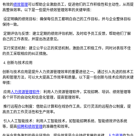
有效的
绩效管理
可以帮助企业激励员工，促进他们的工作积极性和主动性，从而提
高整体效率。以下是一些提升绩效管理效率的关键举措：
设定明确的绩效目标：确保每位员工都明白自己的工作目标，并与企业整体目标
保持一致。
定期评估与反馈：建立定期的绩效评估机制，及时给予员工反馈，帮助他们了解
自己的工作表现，并提出改进意见。
实行奖惩机制：建立公平公正的奖惩机制，激励员工积极工作，同时对表现不佳
的员工采取相应的纠正措施。
4. 创新与技术应用
创新与技术应用是提升人力资源管理效率的重要途径之一。通过引入先进的技术工
具和管理方法，可以大大提高工作效率和质量。以下是一些创新与技术应用的关键
举措：
应用
人力资源管理软件
：利用人力资源管理软件，实现招聘、培训、绩效管理等
各个环节的自动化和信息化管理，提高管理效率。
推行远程办公制度：借助云计算和在线协作工具，实行灵活的远程办公制度，提
高员工的工作灵活性和生产效率。
引入人工智能技术：利用人工智能技术，如智能招聘系统、智能绩效评估系统
等，提高
招聘和绩效管理
的准确性和效率。
在当今竞争激烈的商业环境中，提升效率是企业持续发展的关键。
人力资源
作为企