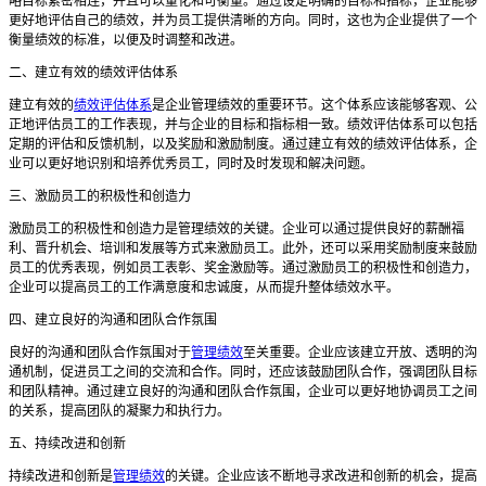
略目标紧密相连，并且可以量化和可衡量。通过设定明确的目标和指标，企业能够
更好地评估自己的绩效，并为员工提供清晰的方向。同时，这也为企业提供了一个
衡量绩效的标准，以便及时调整和改进。
二、建立有效的绩效评估体系
建立有效的
绩效评估体系
是企业管理绩效的重要环节。这个体系应该能够客观、公
正地评估员工的工作表现，并与企业的目标和指标相一致。绩效评估体系可以包括
定期的评估和反馈机制，以及奖励和激励制度。通过建立有效的绩效评估体系，企
业可以更好地识别和培养优秀员工，同时及时发现和解决问题。
三、激励员工的积极性和创造力
激励员工的积极性和创造力是管理绩效的关键。企业可以通过提供良好的薪酬福
利、晋升机会、培训和发展等方式来激励员工。此外，还可以采用奖励制度来鼓励
员工的优秀表现，例如员工表彰、奖金激励等。通过激励员工的积极性和创造力，
企业可以提高员工的工作满意度和忠诚度，从而提升整体绩效水平。
四、建立良好的沟通和团队合作氛围
良好的沟通和团队合作氛围对于
管理绩效
至关重要。企业应该建立开放、透明的沟
通机制，促进员工之间的交流和合作。同时，还应该鼓励团队合作，强调团队目标
和团队精神。通过建立良好的沟通和团队合作氛围，企业可以更好地协调员工之间
的关系，提高团队的凝聚力和执行力。
五、持续改进和创新
持续改进和创新是
管理绩效
的关键。企业应该不断地寻求改进和创新的机会，提高