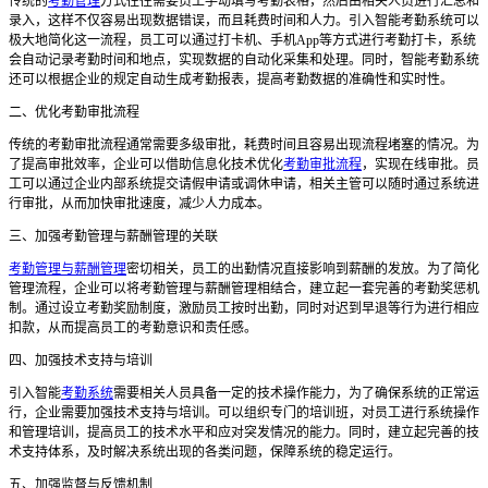
传统的
考勤管理
方式往往需要员工手动填写考勤表格，然后由相关人员进行汇总和
录入，这样不仅容易出现数据错误，而且耗费时间和人力。引入智能考勤系统可以
极大地简化这一流程，员工可以通过打卡机、手机
App等方式进行考勤打卡，系统
会自动记录考勤时间和地点，实现数据的自动化采集和处理。同时，智能考勤系统
还可以根据企业的规定自动生成考勤报表，提高考勤数据的准确性和实时性。
二、优化考勤审批流程
传统的考勤审批流程通常需要多级审批，耗费时间且容易出现流程堵塞的情况。为
了提高审批效率，企业可以借助信息化技术优化
考勤审批流程
，实现在线审批。员
工可以通过企业内部系统提交请假申请或调休申请，相关主管可以随时通过系统进
行审批，从而加快审批速度，减少人力成本。
三、加强考勤管理与薪酬管理的关联
考勤管理与薪酬管理
密切相关，员工的出勤情况直接影响到薪酬的发放。为了简化
管理流程，企业可以将考勤管理与薪酬管理相结合，建立起一套完善的考勤奖惩机
制。通过设立考勤奖励制度，激励员工按时出勤，同时对迟到早退等行为进行相应
扣款，从而提高员工的考勤意识和责任感。
四、加强技术支持与培训
引入智能
考勤系统
需要相关人员具备一定的技术操作能力，为了确保系统的正常运
行，企业需要加强技术支持与培训。可以组织专门的培训班，对员工进行系统操作
和管理培训，提高员工的技术水平和应对突发情况的能力。同时，建立起完善的技
术支持体系，及时解决系统出现的各类问题，保障系统的稳定运行。
五、加强监督与反馈机制