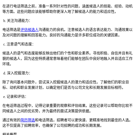
在进行电话筛选之前，准备一系列针对性的问题，涵盖候选人的技能、经验、动机
等方面。这些问题应该能够帮助你更深入地了解候选人的能力和适应性。
b. 关注沟通能力：
电话筛选是
评估候选人
沟通能力的良机。注意候选人的语言表达能力、沟通效果以
及对问题的理解和回答能力。良好的沟通能力是许多职位成功的关键因素。
c. 注意语气和态度：
候选人的语气和态度能够反映出他们的个性和职业素养。寻找积极、自信并且有礼
貌的候选人，因为这些特质通常意味着他们能够在团队中良好地融入并且适应工作
环境。
d. 深入挖掘潜力：
除了询问基本问题外，尝试深入挖掘候选人的潜力和适应性。了解他们的职业目
标、动机和职业发展计划，以确定他们是否与公司文化和长期发展目标相符。
e. 记录和评估：
在电话筛选过程中，记得记录重要的观察和评估结果。这些记录可以帮助你比较不
同候选人之间的优劣势，并为最终的面试决策提供依据。
通过有效的
简历筛选
和电话筛选，招聘者可以更快速、更精准地找到最佳的人选。
这不仅提高了招聘效率，也确保了公司招聘的成功和长期发展。
相关推荐