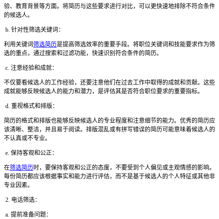
验、教育背景等方面。将简历与这些要求进行对比，可以更快速地排除不符合条件
的候选人。
b. 针对性筛选关键词：
利用关键词
筛选简历
是提高筛选效率的重要手段。将职位关键词和技能要求作为筛
选的重点，通过搜索和过滤功能，快速识别符合条件的简历。
c. 注意经验和成就：
不仅要看候选人的工作经验，还要注意他们在过去工作中取得的成就和贡献。这些
成就能够反映候选人的能力和潜力，是评估其是否符合职位要求的重要指标。
d. 重视格式和排版：
简历的格式和排版也能够反映候选人的专业程度和注意细节的能力。优秀的简历应
该清晰、整洁，并且易于阅读。排版混乱或有拼写错误的简历可能意味着候选人的
不认真或不专业。
e. 保持客观和公正：
在
筛选简历
时，要保持客观和公正的态度，不要受到个人偏见或主观情感的影响。
每份简历都应该根据事实和能力进行评估，而不是基于候选人的个人特征或其他非
专业因素。
2. 电话筛选：
a. 提前准备问题：