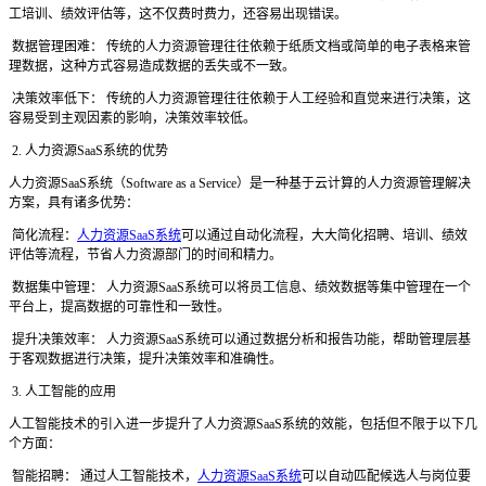
工培训、绩效评估等，这不仅费时费力，还容易出现错误。
数据管理困难：
传统的人力资源管理往往依赖于纸质文档或简单的电子表格来管
理数据，这种方式容易造成数据的丢失或不一致。
决策效率低下：
传统的人力资源管理往往依赖于人工经验和直觉来进行决策，这
容易受到主观因素的影响，决策效率较低。
2. 人力资源SaaS系统的优势
人力资源
SaaS系统（Software as a Service）是一种基于云计算的人力资源管理解决
方案，具有诸多优势：
简化流程：
人力资源SaaS系统
可以通过自动化流程，大大简化招聘、培训、绩效
评估等流程，节省人力资源部门的时间和精力。
数据集中管理：
人力资源
SaaS系统可以将员工信息、绩效数据等集中管理在一个
平台上，提高数据的可靠性和一致性。
提升决策效率：
人力资源
SaaS系统可以通过数据分析和报告功能，帮助管理层基
于客观数据进行决策，提升决策效率和准确性。
3. 人工智能的应用
人工智能技术的引入进一步提升了人力资源
SaaS系统的效能，包括但不限于以下几
个方面：
智能招聘：
通过人工智能技术，
人力资源SaaS系统
可以自动匹配候选人与岗位要