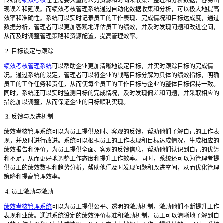
传统的
绩效考核
往往需要大量的人力资源和时间来收集、整理和分析数据，容易出
现误差和延误。而绩效考核管理系统通过自动化数据收集和分析，可以极大地提高
效率和准确性。系统可以实时记录员工的工作表现、完成情况和目标达成度，通过
数据分析，管理者可以更加客观地评估员工的绩效，并及时发现问题和改进空间，
从而及时调整管理策略和资源配置，提高管理效率。
2. 目标设定与跟踪
绩效考核管理系统
可以帮助企业更加清晰地设定目标，并实时跟踪目标的完成情
况。通过系统的设定，管理者可以将企业的战略目标分解为具体的绩效指标，明确
员工的工作任务和责任，从而使每个员工的工作目标与企业的整体目标保持一致。
同时，系统还可以实时监测目标的完成情况，及时发现偏差和问题，并采取相应的
措施加以调整，从而保证企业的目标顺利实现。
3. 反馈与改进机制
绩效考核管理系统可以为员工提供及时、客观的反馈，帮助他们了解自己的工作表
现，并及时进行改进。系统可以根据员工的工作表现和目标达成情况，生成相应的
绩效报告和评价，为员工提供全面、客观的反馈信息，帮助他们认识到自己的优势
和不足，从而更好地调整工作态度和提升工作效率。同时，系统还可以为管理者提
供员工的绩效数据和趋势分析，帮助他们及时发现问题和改进空间，从而优化管理
策略和提高管理效率。
4. 员工激励与激励
绩效考核管理系统
可以为员工提供公平、透明的激励机制，激励他们不断提升工作
表现和业绩。通过系统设定的绩效评价标准和激励机制，员工可以清晰地了解到自