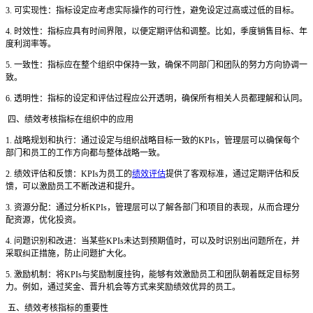
3. 可实现性：指标设定应考虑实际操作的可行性，避免设定过高或过低的目标。
4. 时效性：指标应具有时间界限，以便定期评估和调整。比如，季度销售目标、年
度利润率等。
5. 一致性：指标应在整个组织中保持一致，确保不同部门和团队的努力方向协调一
致。
6. 透明性：指标的设定和评估过程应公开透明，确保所有相关人员都理解和认同。
四、绩效考核指标在组织中的应用
1. 战略规划和执行：通过设定与组织战略目标一致的KPIs，管理层可以确保每个
部门和员工的工作方向都与整体战略一致。
2. 绩效评估和反馈：KPIs为员工的
绩效评估
提供了客观标准，通过定期评估和反
馈，可以激励员工不断改进和提升。
3. 资源分配：通过分析KPIs，管理层可以了解各部门和项目的表现，从而合理分
配资源，优化投资。
4. 问题识别和改进：当某些KPIs未达到预期值时，可以及时识别出问题所在，并
采取纠正措施，防止问题扩大化。
5. 激励机制：将KPIs与奖励制度挂钩，能够有效激励员工和团队朝着既定目标努
力。例如，通过奖金、晋升机会等方式来奖励绩效优异的员工。
五、绩效考核指标的重要性