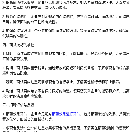
2. 提高简历筛选效率：企业应运用现代信息技术，如人力资源管理软件、大数据分
析等，提高简历筛选效率，减少人力成本。
3. 规范面试流程：企业应制定规范的面试流程，包括面试时间、面试地点、面试题
目等，确保面试的公平性和有效性。
4. 加强面试官培训：企业应加强对面试官的培训，提高面试官的面试技巧，确保面
试结果的准确性。
四、面试技巧的掌握
1. 倾听：面试官应注重倾听求职者的回答，了解其能力、经验和价值观，以便做出
正确的招聘决策。
2. 提问：面试官应善于提问，通过开放式问题和封闭式问题，了解求职者的综合素
质和岗位匹配度。
3. 观察：面试官应注重观察求职者的言行举止，了解其性格特点和职业素养。
4. 沟通：面试官应与求职者保持良好的沟通，使其感受到企业的诚意和关怀，提高
求职者的满意度和忠诚度。
五、招聘评估与反馈
1. 招聘效果评估：企业应定期对
招聘效果进行评估
，包括招聘渠道的效果、招聘流
程的优化、面试官的面试技巧等。
2. 求职者反馈：企业应注重收集求职者的反馈意见，了解其在招聘过程中的感受和