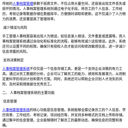
传统的
人事档案管理
依赖于纸质文件，不仅占用大量空间，还容易出现文件丢失或
损坏的情况。人事档案管理系统则通过电子化手段，将员工的个人信息、工作经
历、考核记录等数据存储在数据库中，方便随时调取和更新。这不仅减少了人力物
力的浪费，还显著提高了管理效率。
减少错误与风险
手工管理人事档案容易出现人为错误，如信息录入错误、文件重复或遗漏等。而人
事档案管理系统通过自动化和标准化的流程，能够有效减少这些错误。此外，系统
还可以设置不同的权限，确保只有授权人员才能访问和修改敏感信息，进一步减少
信息泄露的风险。
支持决策制定
人事档案管理系统
不仅仅是一个信息存储工具，更是一个支持企业决策的有力工
具。通过对员工数据的分析，企业可以了解员工的能力、绩效和发展潜力，从而制
定更科学的培训计划和晋升方案。同时，系统还可以帮助企业识别人才流失的风
险，及时采取措施留住优秀员工。
二、
人事档案管理系统的主要功能
信息管理
人事档案管理系统
的核心功能是信息管理。系统能够全面记录员工的个人信息、学
历背景、工作经历、考核记录、培训经历等，并支持多种格式的文档上传和存储。
通过集中的信息管理，企业能够随时了解员工的最新动态，确保信息的完整和准
确。