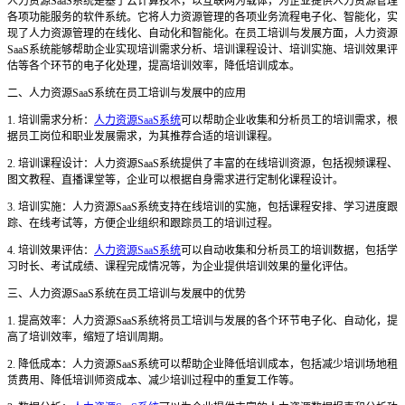
人力资源
SaaS系统是基于云计算技术，以互联网为载体，为企业提供人力资源管理
各项功能服务的软件系统。它将人力资源管理的各项业务流程电子化、智能化，实
现了人力资源管理的在线化、自动化和智能化。在员工培训与发展方面，人力资源
SaaS系统能够帮助企业实现培训需求分析、培训课程设计、培训实施、培训效果评
估等各个环节的电子化处理，提高培训效率，降低培训成本。
二、人力资源
SaaS系统在员工培训与发展中的应用
1. 培训需求分析：
人力资源SaaS系统
可以帮助企业收集和分析员工的培训需求，根
据员工岗位和职业发展需求，为其推荐合适的培训课程。
2. 培训课程设计：人力资源SaaS系统提供了丰富的在线培训资源，包括视频课程、
图文教程、直播课堂等，企业可以根据自身需求进行定制化课程设计。
3. 培训实施：人力资源SaaS系统支持在线培训的实施，包括课程安排、学习进度跟
踪、在线考试等，方便企业组织和跟踪员工的培训过程。
4. 培训效果评估：
人力资源SaaS系统
可以自动收集和分析员工的培训数据，包括学
习时长、考试成绩、课程完成情况等，为企业提供培训效果的量化评估。
三、人力资源
SaaS系统在员工培训与发展中的优势
1. 提高效率：人力资源SaaS系统将员工培训与发展的各个环节电子化、自动化，提
高了培训效率，缩短了培训周期。
2. 降低成本：人力资源SaaS系统可以帮助企业降低培训成本，包括减少培训场地租
赁费用、降低培训师资成本、减少培训过程中的重复工作等。