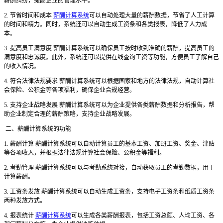
薪酬纠纷，提高企业的管理水平。
2. 节省时间和成本
薪酬计算系统
可以自动处理大量的薪酬数据，节省了人工计算
的时间和精力。同时，系统还可以自动生成工资条和各类报表，降低了人力成
本。
3. 提高员工满意度 薪酬计算系统可以确保员工按时收到准确的薪酬，提高员工的
满意度和忠诚度。此外，系统还可以提供在线查询工资等功能，方便员工了解自己
的收入情况。
4. 符合法律法规要求 薪酬计算系统可以根据国家和地方的法律法规，自动计算社
会保险、公积金等各项福利，确保企业合规经营。
5. 支持企业战略发展 薪酬计算系统可以为企业提供各类薪酬数据和分析报告，帮
助企业制定合理的薪酬策略，支持企业战略发展。
二、薪酬计算系统的功能
1. 薪酬计算 薪酬计算系统可以自动计算员工的基本工资、加班工资、奖金、津贴
等各项收入，并根据法律法规计算社会保险、公积金等福利。
2. 考勤管理 薪酬计算系统可以与考勤系统对接，自动获取员工的考勤数据，用于
计算薪酬。
3. 工资条发放 薪酬计算系统可以自动生成工资条，支持电子工资条和纸质工资条
两种发放方式。
4. 报表统计
薪酬计算系统
可以生成各类薪酬报表，包括工资总额、人均工资、各