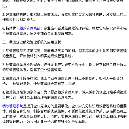
问题，明确改进方向。同时，要关注员工的心理需求，鼓励员工积极参与绩效改
进。
5. 建立激励机制：根据员工绩效表现，设立相应的奖励和晋升机制，激发员工的工
作积极性和创新能力。
6. 持续优化
绩效管理系统
：企业应不断总结绩效管理经验，根据实际情况调整和完
善绩效管理体系，使之更加符合企业发展需求。
三、我国企业绩效管理系统的应用现状
1. 绩效管理意识逐渐提高：随着市场竞争的加剧，越来越多的企业认识到绩效管理
的重要性，开始尝试引入和实施绩效管理系统。
2. 绩效管理体系不断完善：许多企业在实践中不断摸索，逐步建立起符合自身特点
的绩效管理体系，提高了企业运营效率。
3. 绩效管理手段多样化：我国企业在绩效管理手段上不断创新，如引入平衡计分
卡、目标管理法等，使绩效管理更加科学、合理。
4. 绩效管理培训逐渐普及：为了提高绩效管理水平，越来越多的企业开始重视绩效
管理培训，提升员工和管理者的绩效管理能力。
绩效管理系统
是提升企业竞争力的重要手段。企业应充分认识绩效管理系统的重要
性，结合自身实际，制定合理的实施策略，不断优化绩效管理体系，从而提高员工
工作效率，实现企业战略目标。同时，要关注绩效管理培训，提升员工和管理者的
绩效管理能力，为我国企业竞争力的提升奠定坚实基础。