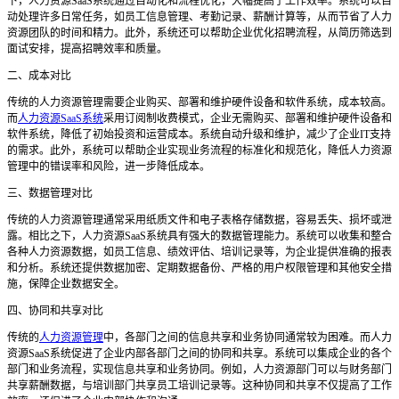
下，人力资源
SaaS系统通过自动化和流程优化，大幅提高了工作效率。系统可以自
动处理许多日常任务，如员工信息管理、考勤记录、薪酬计算等，从而节省了人力
资源团队的时间和精力。此外，系统还可以帮助企业优化招聘流程，从简历筛选到
面试安排，提高招聘效率和质量。
二、成本对比
传统的人力资源管理需要企业购买、部署和维护硬件设备和软件系统，成本较高。
而
人力资源SaaS系统
采用订阅制收费模式，企业无需购买、部署和维护硬件设备和
软件系统，降低了初始投资和运营成本。系统自动升级和维护，减少了企业IT支持
的需求。此外，系统可以帮助企业实现业务流程的标准化和规范化，降低人力资源
管理中的错误率和风险，进一步降低成本。
三、数据管理对比
传统的人力资源管理通常采用纸质文件和电子表格存储数据，容易丢失、损坏或泄
露。相比之下，人力资源
SaaS系统具有强大的数据管理能力。系统可以收集和整合
各种人力资源数据，如员工信息、绩效评估、培训记录等，为企业提供准确的报表
和分析。系统还提供数据加密、定期数据备份、严格的用户权限管理和其他安全措
施，保障企业数据安全。
四、协同和共享对比
传统的
人力资源管理
中，各部门之间的信息共享和业务协同通常较为困难。而人力
资源
SaaS系统促进了企业内部各部门之间的协同和共享。系统可以集成企业的各个
部门和业务流程，实现信息共享和业务协同。例如，人力资源部门可以与财务部门
共享薪酬数据，与培训部门共享员工培训记录等。这种协同和共享不仅提高了工作