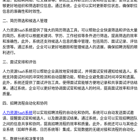
渠道，如招聘网站、社交媒体等。系统还支持职位的分类和标签管理，使得企业能
够更好地组织和筛选职位信息。通过系统，企业可以实时更新职位状态，确保职位
信息的准确性和时效性。
二、简历筛选和候选人管理
人力资源
SaaS系统提供了强大的简历筛选工具，可以帮助企业快速筛选和评估大量
的简历。系统可以根据关键词、学历、工作经验等条件进行筛选，提高筛选的效率
和准确性。此外，系统还支持候选人信息的集中管理，包括简历、面试记录、评估
反馈等。通过系统，企业可以更好地跟踪和管理候选人的进展，确保招聘流程的顺
利进行。
三、面试安排和评估
人力资源
SaaS系统可以帮助企业高效地安排面试，并将面试安排通知给候选人。系
统支持面试时间的冲突检测和自动提醒功能，帮助企业避免面试时间冲突和遗漏。
此外，系统还提供了面试评估工具，使得面试官能够方便地记录和共享面试评估结
果。通过系统，企业可以更好地协调面试官和候选人的时间，提高面试效率和评估
质量。
四、招聘流程自动化和协同
人力资源SaaS系统
可以实现招聘流程的自动化和协同。系统可以自动发送面试邀
请、提醒面试官和候选人，以及跟进面试结果。通过系统，企业可以实现招聘团队
之间的信息共享和协同，提高招聘流程的效率和质量。此外，系统还可以与其他企
业系统（如邮件系统、日历系统等）集成，实现数据的无缝对接和流程的自动化。
五、数据分析和决策支持