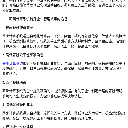
金、福利等薪酬信息，为企业提供准确、高效的薪酬管理解决方案。一个高效的薪
酬计算系统能够帮助企业实现战略目标，提升员工的工作绩效，促进员工个人成长
和企业发展。
二、薪酬计算系统提升企业管理效率的途径
1. 提高薪酬核算效率
薪酬计算系统通过自动化计算员工工资、奖金、福利等薪酬信息，降低人工核算错
误，提高薪酬核算效率。传统的手工薪酬核算方式耗时耗力，且容易出错。而薪酬
计算系统可以快速处理大量数据，减少人工干预，提高工作效率。
2. 确保薪酬公平性和准确性
薪酬计算系统
根据国家政策和企业规定，自动计算员工的薪酬，确保薪酬的公平性
和准确性。系统可以自动调整薪酬政策，确保员工薪酬与企业效益、市场状况等因
素相结合。
3. 支持薪酬决策
薪酬计算系统为企业提供准确的人力资源数据，有助于企业制定合理的薪酬策略。
系统可以生成薪酬报表，为企业管理层提供决策依据。
4. 降低薪酬管理成本
薪酬计算系统通过自动化、流程化的管理方式，降低企业人力成本，提高薪酬管理
效率。企业可以减少人工参与薪酬核算，降低薪酬管理成本。
5. 促进企业文化建设