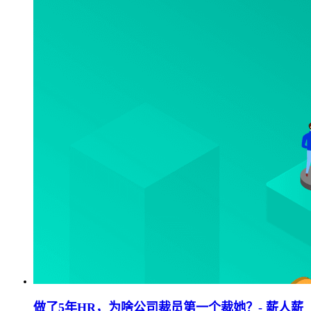
做了5年HR，为啥公司裁员第一个裁她？- 薪人薪