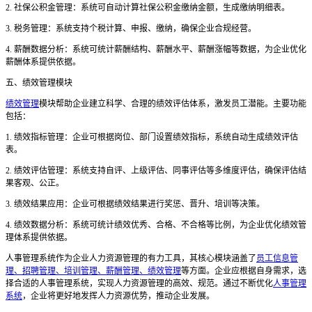
2. 社保公积金管理：系统可自动计算社保公积金缴纳金额，生成缴纳明细表。
3. 税务管理：系统支持个税计算、申报、缴纳，确保企业合规经营。
4. 薪酬数据分析：系统可统计薪酬结构、薪酬水平、薪酬涨幅等数据，为企业优化
薪酬体系提供依据。
五、绩效管理模块
绩效管理
模块帮助企业建立科学、合理的绩效评估体系，激发员工潜能。主要功能
包括：
1. 绩效指标管理：企业可根据岗位、部门设置绩效指标，系统自动生成绩效评估
表。
2. 绩效评估管理：系统支持自评、上级评估、同事评估等多维度评估，确保评估结
果客观、公正。
3. 绩效结果应用：企业可根据绩效结果进行奖惩、晋升、培训等决策。
4. 绩效数据分析：系统可统计绩效优秀、合格、不合格等比例，为企业优化绩效管
理体系提供依据。
人事管理系统作为企业人力资源管理的有力工具，其核心模块涵盖了
员工信息管
理、招聘管理、培训管理、薪酬管理、绩效管理
等方面。企业应根据自身需求，选
择合适的人事管理系统，实现人力资源管理的高效、规范。通过不断优化
人事管理
系统
，企业将更好地发挥人力资源优势，推动企业发展。