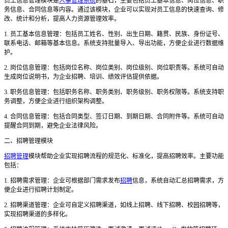
员工信息管理模块是
人事管理系统
的基石，主要包括员工基本信息、岗位信息、职
务信息、合同信息等内容。通过该模块，企业可以实现对员工信息的快速查询、修
改、统计和分析，提高人力资源管理效率。
1. 员工基本信息管理：包括员工姓名、性别、出生日期、籍贯、民族、身份证号、
联系电话、邮箱等基本信息。系统支持批量导入、导出功能，方便企业进行数据维
护。
2. 岗位信息管理：包括岗位名称、岗位类别、岗位级别、岗位职责等。系统可自动
生成岗位说明书，为企业招聘、培训、绩效评估提供依据。
3. 职务信息管理：包括职务名称、职务类别、职务级别、职务权限等。系统支持职
务调整，方便企业进行组织架构调整。
4. 合同信息管理：包括合同类型、签订日期、到期日期、合同附件等。系统可自动
提醒合同到期，避免企业法律风险。
二、招聘管理模块
招聘管理
模块帮助企业实现招聘流程的规范化、标准化，提高招聘效率。主要功能
包括：
1. 招聘需求管理：企业可根据部门需求发布
招聘
信息，系统自动汇总招聘需求，方
便企业进行招聘计划制定。
2. 招聘渠道管理：企业可自定义招聘渠道，如线上招聘、线下招聘、校园招聘等，
实现招聘渠道的多样化。