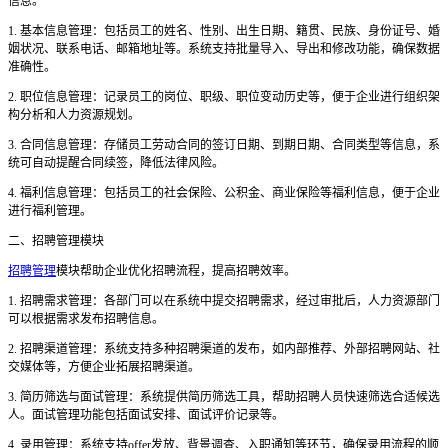
信息。
1. 基本信息管理：包括员工的姓名、性别、出生日期、籍贯、民族、身份证号、婚
姻状况、联系电话、邮箱地址等。系统支持批量导入、导出和修改功能，确保数据
准确性。
2. 职位信息管理：记录员工的岗位、职级、职位变动历史等，便于企业进行组织架
构分析和人力资源规划。
3. 合同信息管理：存储员工劳动合同的签订日期、到期日期、合同类型等信息，系
统可自动提醒合同续签，降低法律风险。
4. 福利信息管理：包括员工的社会保险、公积金、商业保险等福利信息，便于企业
进行福利管理。
二、招聘管理模块
招聘管理
模块帮助企业优化招聘流程，提高招聘效率。
1. 招聘需求管理：各部门可以在系统中提交招聘需求，经过审批后，人力资源部门
可以根据需求发布招聘信息。
2. 招聘渠道管理：系统支持多种招聘渠道的发布，如内部推荐、外部招聘网站、社
交媒体等，方便企业拓展招聘渠道。
3. 简历筛选与面试管理：系统提供简历筛选工具，帮助招聘人员快速筛选合适候选
人。面试管理功能包括面试安排、面试评价记录等。
4. 录用管理：系统支持offer发放、背景调查、入职通知等环节，确保录用流程的顺