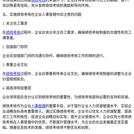
考核结果的应用是
绩效考核
的关键环节。企业应将考核结果与员工的薪酬、晋升、
培训等紧密挂钩，充分发挥绩效考核的激励和导向作用。
五、实施绩效考核在企业人事管理中应注意的问题
1. 关注员工需求
在
绩效考核
过程中，企业应充分关注员工需求，确保绩效考核制度的合理性和员工
满意度。
2. 加强部门协同
企业应加强部门间的沟通与协作，确保绩效考核工作的顺利进行。
3. 尊重企业文化
在
绩效考核
过程中，企业应尊重和传承企业文化，确保绩效考核制度的调整与企业
价值观相契合。
4. 提高领导层重视
企业领导层应充分认识到绩效考核的重要性，为绩效考核提供必要的支持和资源。
绩效考核作为企业
人事管理
的重要手段，对于提升企业人力资源管理水平、实现企
业战略目标具有重要意义。通过实施绩效考核，企业可以优化人力资源配置、提高
员工工作积极性、促进企业战略目标实现、提升企业管理水平。企业应充分发挥绩
效考核在人事管理中的优势，不断提升管理水平，为企业的长远发展奠定坚实基
础。随着信息技术的发展，绩效考核将不断优化和创新，