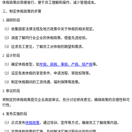
休假政策应简便易行，便于员工理解和操作，减少管理成本。
三、制定休假政策的步骤
1. 调研阶段
（
1）收集国家法律法规及地方政策中关于休假的相关规定。
（
2）调查了解同行业企业的休假政策，借鉴先进经验。
（
3）征求员工意见，了解员工对休假的期望和需求。
2. 设计阶段
（
1）确定休假类型，如
年假、病假、事假、产假、陪产假
等。
（
2）设定各类休假的享受条件、申请流程、审批权限等。
（
3）制定休假期间的工资待遇、福利保障等政策。
3. 审议阶段
将制定的休假政策提交企业高层审议，充分讨论修改意见，确保政策的合理性和可
行性。
4. 发布实施阶段
（
1）正式发布
休假政策
，通过培训、宣传等方式，确保员工了解政策内容。
（
2）监督休假政策的实施，及时解决实施过程中出现的问题。