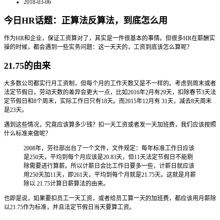
2018-03-06
今日HR话题：正算法反算法，到底怎么用
作为HR和企业，保证工资算对了，其实是一件很基本的事情。但很多HR在薪酬实
操的时候，都会遇到一些实务问题：这一天天的，工资到底该怎么算呢？
21.75的由来
大多数公司都实行月工资制，但每个月的工作天数又是不一样的。考虑到周末或者
法定节假日，劳动天数的差异会更大一点，比如2016年2月有29天，扣除春节3天法
定节假日和8个周末，实际工作日只有18天。而2015年12月有 31天，减去8天周末
是23天。
遇到这些情况，究竟应该算多少钱？扣一天工资或者发一天加班费，我们应该按照
什么标准来做呢？
2008年，劳社部出台了一个文件，文件规定：每年标准工作日应该
是250天，平均到每个月应该是20.83天，但11天法定节假日不能剔
除需要进行算薪。所以计薪日会比工作日要多一些，计薪日就应该
用250天加11天，即261天，平均到每个月就是21.75天。这就是月薪
除以 21.75计算日薪算法的由来。
也即是说，如果要扣员工一天工资，或者给员工算一天的加班费，都应该用月薪除
以21.75作为标准，并且法定节假日当天要算工资。