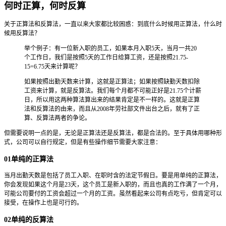
何时正算，何时反算
关于正算法和反算法，一直以来大家都比较困惑：到底什么时候用正算法，什么时
候用反算法？
举个例子：有一位新入职的员工，如果本月入职5天，当月一共20
个工作日，我们是按照5天的工作日给算工资，还是按照21.75-
15=6.75天来计算呢？
如果按照出勤天数来计算，这就是正算法；如果按照缺勤天数扣除
工资来计算，就是反算法。我们每个月都不可能正好是21.75个计薪
日，所以用这两种算法算出来的结果肯定是不一样的。这就是正算
法和反算法的由来，而且从2008年劳社部文件出台之后，就有了正
算、反算法两者的争论。
但需要说明一点的是，无论是正算法还是反算法，都是合法的。至于具体用哪种形
式，公司可以自行规定，但是有些操作细节需要大家注意：
01单纯的正算法
当月出勤天数是包括了员工入职、在职时含的法定节假日。要是用单纯的正算法，
你会发现如果这个月是23天，这个员工是新入职的，而且也真的工作满了一个月，
可能公司要付的工资会超过一个月的工资。虽然看起来公司有点吃亏，但肯定可以
接受，在操作上也是可行的。
02单纯的反算法