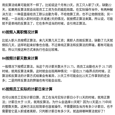
用反算法结果可能就不一样了。比如说这个月有23天，员工只入职了1天，缺勤22
天，如果用反算法就会出现员工工资为负的尴尬局面。在实际操作当中，有两种解
决方法：一种是直接给员工默认出勤为零，不给他算工资，也不让他倒找钱；另一
种是，一旦出现入职时间是1天或者2天的情况，就按照正算法来算。所以说，可能
就不是单纯的反算法了，它在条件适当的时候，会引用正算法。
03按照入离职情况计算
比如入职人员按照正算法，来几天算几天工资；离职人员按反算法，缺勤了几天就
倒扣几天，这样听起来好像也合理。不过单纯正算法和反算法的弊端，都有可能出
现，所以只按这种方式来执行也会比较难。
04按照计薪天数来计算
一般情况下按照正算法，当这个月计薪天数大于21.75，而员工出勤也大于 21.75的
时候，就用反算法来算。这时就会出现两种情况：一是在21.75临界点的时候，正
算法和反算法的计算方式结果会有差异，21天工作可能会比22天工作拿到的还会
多；二是同样反算法的弊端也有可能会出现。
05按照员工实际的计薪日来计算
也可以按员工实际计薪日算，员工在当月实际计薪日小于11天的时候，就用正算
法；计薪日大于 11天，就用反算法。为什么会选择11天呢？因为11天是21.75中间
的整数天数。这种方法比较简单也容易操作，不需要顾及当月有多少计薪日，也不
需要管它是入职或者离职，只判断计薪日有多少天，就选择哪种算法就好了！