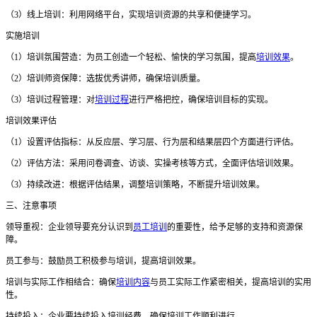
（
3）线上培训：利用网络平台，实现培训资源的共享和便捷学习。
实施培训
（
1）培训氛围营造：为员工创造一个轻松、愉快的学习氛围，提高
培训效果
。
（
2）培训师资保障：选拔优秀讲师，确保培训质量。
（
3）培训过程管理：对
培训过程
进行严格把控，确保培训目标的实现。
培训效果评估
（
1）设置评估指标：从反应层、学习层、行为层和结果层四个方面进行评估。
（
2）评估方法：采用问卷调查、访谈、实操考核等方式，全面评估培训效果。
（
3）持续改进：根据评估结果，调整培训策略，不断提升培训效果。
三、注意事项
领导重视：企业领导要充分认识到
员工培训
的重要性，给予足够的支持和资源保
障。
员工参与：鼓励员工积极参与培训，提高培训效果。
培训与实际工作相结合：确保
培训内容
与员工实际工作紧密相关，提高培训的实用
性。
持续投入：企业要持续投入培训经费，确保培训工作顺利进行。