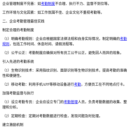
企业管理制度不完善：如
考勤制度
不合理、执行不力、监督不到位等。
工作环境与文化因素：如工作氛围不佳、企业文化不重视考勤等。
二
、企业考勤管理最佳实践
制定合理的考勤制度
（
1）明确考勤规则：企业应根据国家法律法规和自身实际情况，制定明确的
考勤
规则
，包括工作时间、休息时间、请假流程等。
（
2）公平公正：考勤制度应确保对所有员工公平公正，避免因人而异的现象。
引入先进的考勤系统
（
1）生物识别技术：采用指纹识别、面部识别等生物识别技术，提高考勤的准确
性和便捷性。
（
2）移动考勤：利用手机APP等移动设备进行
考勤
，方便员工在不同地点打卡。
加强考勤监督与执行
（
1）设立考勤专员：企业应设立专门的
考勤管理
人员，负责考勤数据的收集、整
理和分析。
（
2）定期检查：定期对考勤数据进行检查，发现问题及时处理。
建立激励机制