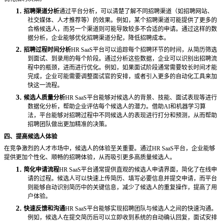
1.
招聘渠道分析
通过平台分析，可以清楚了解不同招聘渠道（如招聘网站、
社交媒体、人才推荐等）的效果。例如，某个招聘渠道可能提供了更多的
合格候选人，而另一个渠道则可能导致较多不合适的申请。通过这样的数
据分析，企业能够优化招聘渠道分配，降低招聘成本。
2.
招聘过程时间分析
HR SaaS平台可以追踪每个招聘环节的时间，从简历筛选
到面试、到录用的每个阶段。通过分析这些数据，企业可以识别出招聘流
程中的瓶颈，进而进行优化。例如，如果面试阶段通常需要较长时间才能
完成，企业可能需要调整面试官的安排，或者引入更多的自动化工具来加
快这一流程。
3.
候选人质量分析
HR SaaS平台能够对候选人的背景、技能、面试表现等进行
数据化分析，帮助企业评估每个候选人的潜力。借助AI和机器学习算
法，平台能够对招聘过程中不同候选人的表现进行打分和预测，从而帮助
招聘团队做出更加精准的决策。
四、提高候选人体验
在竞争激烈的人才市场中，候选人的体验至关重要。通过
HR SaaS平台，企业能够
提供更加个性化、顺畅的招聘体验，从而吸引更多高质量候选人。
1.
简化申请流程
HR SaaS平台通常提供直观的候选人申请界面，简化了在线申
请的过程。候选人可以快速上传简历、填写必要信息并提交申请，而平台
则能够自动识别简历中的关键信息，减少了候选人的重复操作，提高了用
户体验。
2.
快速反馈和沟通
HR SaaS平台能够实现招聘团队与候选人之间的快速沟通。
例如，候选人在提交简历后可以立即收到系统的自动确认回复，面试安排