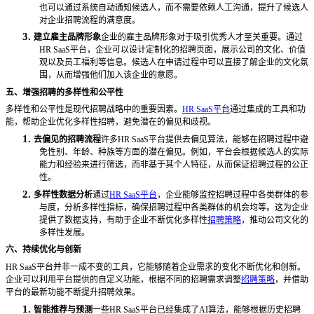
也可以通过系统自动通知候选人，而不需要依赖人工沟通，提升了候选人
对企业招聘流程的满意度。
3.
建立雇主品牌形象
企业的雇主品牌形象对于吸引优秀人才至关重要。通过
HR SaaS平台，企业可以设计定制化的招聘页面，展示公司的文化、价值
观以及员工福利等信息。候选人在申请过程中可以直接了解企业的文化氛
围，从而增强他们加入该企业的意愿。
五、增强招聘的多样性和公平性
多样性和公平性是现代招聘战略中的重要因素。
HR SaaS平台
通过集成的工具和功
能，帮助企业优化多样性招聘，避免潜在的偏见和歧视。
1.
去偏见的招聘流程
许多
HR SaaS平台提供去偏见算法，能够在招聘过程中避
免性别、年龄、种族等方面的潜在偏见。例如，平台会根据候选人的实际
能力和经验来进行筛选，而非基于其个人特征，从而保证招聘过程的公正
性。
2.
多样性数据分析
通过
HR SaaS平台
，企业能够监控招聘过程中各类群体的参
与度，分析多样性指标，确保招聘过程中各类群体的机会均等。这为企业
提供了数据支持，有助于企业不断优化多样性
招聘策略
，推动公司文化的
多样性发展。
六、持续优化与创新
HR SaaS平台并非一成不变的工具，它能够随着企业需求的变化不断优化和创新。
企业可以利用平台提供的自定义功能，根据不同的招聘需求调整
招聘策略
，并借助
平台的最新功能不断提升招聘效果。
1.
智能推荐与预测
一些
HR SaaS平台已经集成了AI算法，能够根据历史招聘