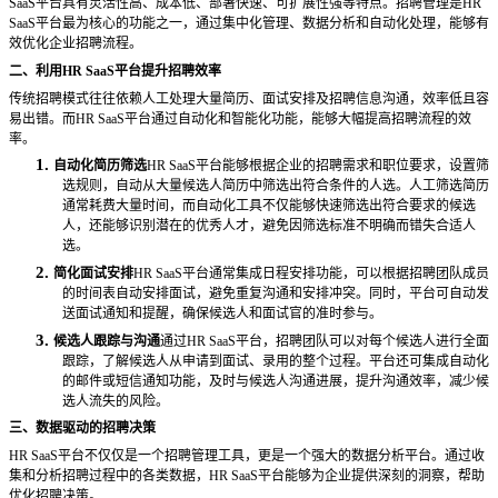
SaaS平台具有灵活性高、成本低、部署快速、可扩展性强等特点。招聘管理是HR
SaaS平台最为核心的功能之一，通过集中化管理、数据分析和自动化处理，能够有
效优化企业招聘流程。
二、利用
HR SaaS平台提升招聘效率
传统招聘模式往往依赖人工处理大量简历、面试安排及招聘信息沟通，效率低且容
易出错。而
HR SaaS平台通过自动化和智能化功能，能够大幅提高招聘流程的效
率。
1.
自动化简历筛选
HR SaaS平台能够根据企业的招聘需求和职位要求，设置筛
选规则，自动从大量候选人简历中筛选出符合条件的人选。人工筛选简历
通常耗费大量时间，而自动化工具不仅能够快速筛选出符合要求的候选
人，还能够识别潜在的优秀人才，避免因筛选标准不明确而错失合适人
选。
2.
简化面试安排
HR SaaS平台通常集成日程安排功能，可以根据招聘团队成员
的时间表自动安排面试，避免重复沟通和安排冲突。同时，平台可自动发
送面试通知和提醒，确保候选人和面试官的准时参与。
3.
候选人跟踪与沟通
通过
HR SaaS平台，招聘团队可以对每个候选人进行全面
跟踪，了解候选人从申请到面试、录用的整个过程。平台还可集成自动化
的邮件或短信通知功能，及时与候选人沟通进展，提升沟通效率，减少候
选人流失的风险。
三、数据驱动的招聘决策
HR SaaS平台不仅仅是一个招聘管理工具，更是一个强大的数据分析平台。通过收
集和分析招聘过程中的各类数据，HR SaaS平台能够为企业提供深刻的洞察，帮助
优化招聘决策。