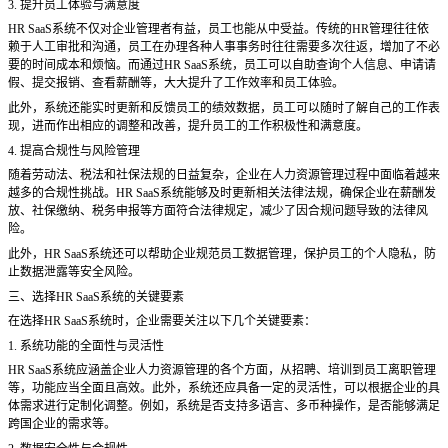
3. 提升员工体验与满意度
HR SaaS系统不仅对企业管理者有益，员工也能从中受益。传统的HR管理往往依
赖于人工审批和沟通，员工在办理各种人事事务时往往需要多次往返，增加了不必
要的时间成本和烦恼。而通过HR SaaS系统，员工可以自助查询个人信息、申请请
假、提交报销、查看薪酬等，大大提升了工作效率和员工体验。
此外，系统还能实时更新和反馈员工的绩效数据，员工可以随时了解自己的工作表
现，进而作出相应的调整和改善，提升员工的工作积极性和满意度。
4. 提高合规性与风险管理
随着劳动法、税法和社保法规的日益复杂，企业在人力资源管理过程中面临着越来
越多的合规性挑战。
HR SaaS系统能够及时更新相关法律法规，确保企业在薪酬发
放、社保缴纳、税务申报等方面符合法律规定，减少了因合规问题导致的法律风
险。
此外，
HR SaaS系统还可以帮助企业规范员工数据管理，保护员工的个人隐私，防
止数据泄露等安全风险。
三、选择
HR SaaS系统的关键要素
在选择
HR SaaS系统时，企业需要关注以下几个关键要素：
1. 系统功能的全面性与灵活性
HR SaaS系统应涵盖企业人力资源管理的各个方面，从招聘、培训到员工离职管理
等，功能应当全面且高效。此外，系统还应具备一定的灵活性，可以根据企业的具
体需求进行定制化调整。例如，系统是否支持多语言、多币种操作，是否能够满足
跨国企业的需求等。