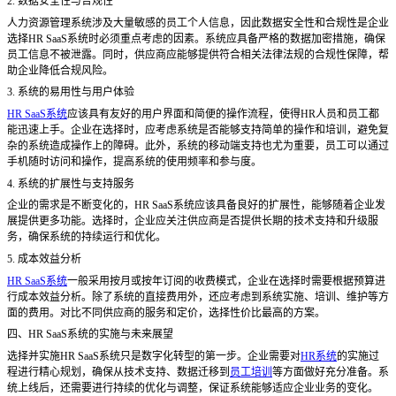
2. 数据安全性与合规性
人力资源管理系统涉及大量敏感的员工个人信息，因此数据安全性和合规性是企业
选择
HR SaaS系统时必须重点考虑的因素。系统应具备严格的数据加密措施，确保
员工信息不被泄露。同时，供应商应能够提供符合相关法律法规的合规性保障，帮
助企业降低合规风险。
3. 系统的易用性与用户体验
HR SaaS系统
应该具有友好的用户界面和简便的操作流程，使得HR人员和员工都
能迅速上手。企业在选择时，应考虑系统是否能够支持简单的操作和培训，避免复
杂的系统造成操作上的障碍。此外，系统的移动端支持也尤为重要，员工可以通过
手机随时访问和操作，提高系统的使用频率和参与度。
4. 系统的扩展性与支持服务
企业的需求是不断变化的，
HR SaaS系统应该具备良好的扩展性，能够随着企业发
展提供更多功能。选择时，企业应关注供应商是否提供长期的技术支持和升级服
务，确保系统的持续运行和优化。
5. 成本效益分析
HR SaaS系统
一般采用按月或按年订阅的收费模式，企业在选择时需要根据预算进
行成本效益分析。除了系统的直接费用外，还应考虑到系统实施、培训、维护等方
面的费用。对比不同供应商的服务和定价，选择性价比最高的方案。
四、
HR SaaS系统的实施与未来展望
选择并实施
HR SaaS系统只是数字化转型的第一步。企业需要对
HR系统
的实施过
程进行精心规划，确保从技术支持、数据迁移到
员工培训
等方面做好充分准备。系
统上线后，还需要进行持续的优化与调整，保证系统能够适应企业业务的变化。