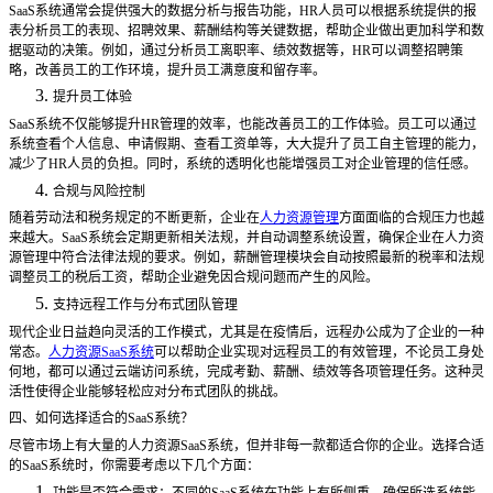
SaaS系统通常会提供强大的数据分析与报告功能，HR人员可以根据系统提供的报
表分析员工的表现、招聘效果、薪酬结构等关键数据，帮助企业做出更加科学和数
据驱动的决策。例如，通过分析员工离职率、绩效数据等，HR可以调整招聘策
略，改善员工的工作环境，提升员工满意度和留存率。
3.
提升员工体验
SaaS系统不仅能够提升HR管理的效率，也能改善员工的工作体验。员工可以通过
系统查看个人信息、申请假期、查看工资单等，大大提升了员工自主管理的能力，
减少了HR人员的负担。同时，系统的透明化也能增强员工对企业管理的信任感。
4.
合规与风险控制
随着劳动法和税务规定的不断更新，企业在
人力资源管理
方面面临的合规压力也越
来越大。
SaaS系统会定期更新相关法规，并自动调整系统设置，确保企业在人力资
源管理中符合法律法规的要求。例如，薪酬管理模块会自动按照最新的税率和法规
调整员工的税后工资，帮助企业避免因合规问题而产生的风险。
5.
支持远程工作与分布式团队管理
现代企业日益趋向灵活的工作模式，尤其是在疫情后，远程办公成为了企业的一种
常态。
人力资源SaaS系统
可以帮助企业实现对远程员工的有效管理，不论员工身处
何地，都可以通过云端访问系统，完成考勤、薪酬、绩效等各项管理任务。这种灵
活性使得企业能够轻松应对分布式团队的挑战。
四、如何选择适合的
SaaS系统？
尽管市场上有大量的人力资源
SaaS系统，但并非每一款都适合你的企业。选择合适
的SaaS系统时，你需要考虑以下几个方面：
1.
功能是否符合需求：不同的
SaaS系统在功能上有所侧重，确保所选系统能