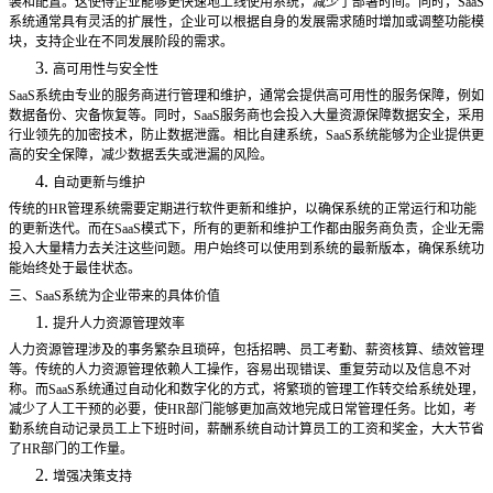
装和配置。这使得企业能够更快速地上线使用系统，减少了部署时间。同时，SaaS
系统通常具有灵活的扩展性，企业可以根据自身的发展需求随时增加或调整功能模
块，支持企业在不同发展阶段的需求。
3.
高可用性与安全性
SaaS系统由专业的服务商进行管理和维护，通常会提供高可用性的服务保障，例如
数据备份、灾备恢复等。同时，SaaS服务商也会投入大量资源保障数据安全，采用
行业领先的加密技术，防止数据泄露。相比自建系统，SaaS系统能够为企业提供更
高的安全保障，减少数据丢失或泄漏的风险。
4.
自动更新与维护
传统的
HR管理系统需要定期进行软件更新和维护，以确保系统的正常运行和功能
的更新迭代。而在SaaS模式下，所有的更新和维护工作都由服务商负责，企业无需
投入大量精力去关注这些问题。用户始终可以使用到系统的最新版本，确保系统功
能始终处于最佳状态。
三、
SaaS系统为企业带来的具体价值
1.
提升人力资源管理效率
人力资源管理涉及的事务繁杂且琐碎，包括招聘、员工考勤、薪资核算、绩效管理
等。传统的人力资源管理依赖人工操作，容易出现错误、重复劳动以及信息不对
称。而
SaaS系统通过自动化和数字化的方式，将繁琐的管理工作转交给系统处理，
减少了人工干预的必要，使HR部门能够更加高效地完成日常管理任务。比如，考
勤系统自动记录员工上下班时间，薪酬系统自动计算员工的工资和奖金，大大节省
了HR部门的工作量。
2.
增强决策支持