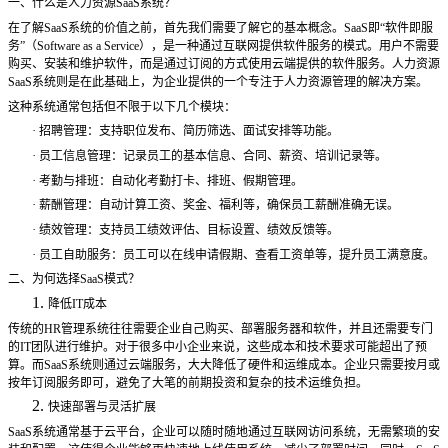
一、什么是人力资源
SaaS系统？
在了解
SaaS系统的价值之前，首先我们需要了解它的基本概念。SaaS即“软件即服
务”（Software as a Service），是一种通过互联网提供软件服务的模式。用户不需要
购买、安装和维护软件，而是通过订阅的方式使用云端提供的软件服务。人力资源
SaaS系统则是在此基础上，为企业提供的一个专注于人力资源管理的解决方案。
这种系统通常包括但不限于以下几个模块：
·
招聘管理：支持职位发布、简历筛选、面试安排等功能。
·
员工信息管理：记录员工的基本信息、合同、薪资、培训记录等。
·
考勤与排班：自动化考勤打卡、排班、假期管理。
·
薪酬管理：自动计算工资、奖金、福利等，确保员工薪酬准确无误。
·
绩效管理：支持员工绩效评估、目标设置、绩效反馈等。
·
员工自助服务：员工可以在线申请假期、查看工资单等，提升员工满意度。
二、为何选择
SaaS模式？
1.
降低
IT成本
传统的
HR管理系统往往需要企业自己购买、部署服务器和软件，并且还需要专门
的IT团队进行维护。对于很多中小企业来说，这些成本和技术要求可能超出了预
算。而SaaS系统则通过云端服务，大大降低了硬件和运维成本。企业只需要按月或
按年订阅服务即可，避免了大笔的前期投资和复杂的技术运维负担。
2.
快速部署与灵活扩展
SaaS系统通常基于云平台，企业可以随时随地通过互联网访问系统，无需繁琐的安