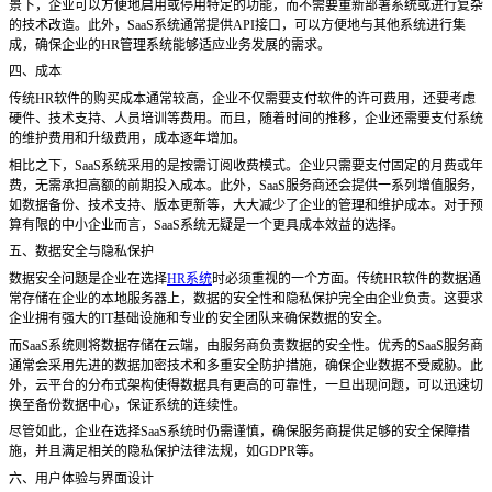
景下，企业可以方便地启用或停用特定的功能，而不需要重新部署系统或进行复杂
的技术改造。此外，SaaS系统通常提供API接口，可以方便地与其他系统进行集
成，确保企业的HR管理系统能够适应业务发展的需求。
四、成本
传统
HR软件的购买成本通常较高，企业不仅需要支付软件的许可费用，还要考虑
硬件、技术支持、人员培训等费用。而且，随着时间的推移，企业还需要支付系统
的维护费用和升级费用，成本逐年增加。
相比之下，
SaaS系统采用的是按需订阅收费模式。企业只需要支付固定的月费或年
费，无需承担高额的前期投入成本。此外，SaaS服务商还会提供一系列增值服务，
如数据备份、技术支持、版本更新等，大大减少了企业的管理和维护成本。对于预
算有限的中小企业而言，SaaS系统无疑是一个更具成本效益的选择。
五、数据安全与隐私保护
数据安全问题是企业在选择
HR系统
时必须重视的一个方面。传统HR软件的数据通
常存储在企业的本地服务器上，数据的安全性和隐私保护完全由企业负责。这要求
企业拥有强大的IT基础设施和专业的安全团队来确保数据的安全。
而
SaaS系统则将数据存储在云端，由服务商负责数据的安全性。优秀的SaaS服务商
通常会采用先进的数据加密技术和多重安全防护措施，确保企业数据不受威胁。此
外，云平台的分布式架构使得数据具有更高的可靠性，一旦出现问题，可以迅速切
换至备份数据中心，保证系统的连续性。
尽管如此，企业在选择
SaaS系统时仍需谨慎，确保服务商提供足够的安全保障措
施，并且满足相关的隐私保护法律法规，如GDPR等。
六、用户体验与界面设计