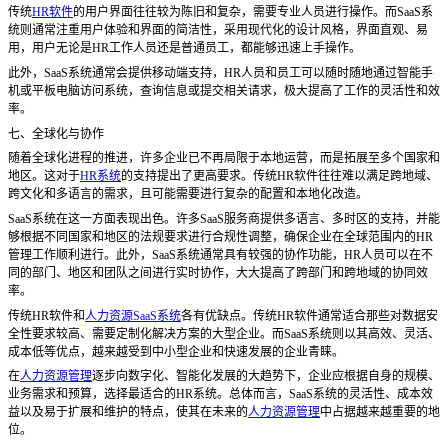
传统
HR软件
的用户界面往往较为陈旧和复杂，需要专业人员进行操作。而SaaS系
统则通常注重用户体验和界面的简洁性，采用现代化的设计风格，界面直观、易
用，用户无论是HR工作人员还是普通员工，都能够迅速上手操作。
此外，
SaaS系统通常会提供移动端支持，HR人员和员工可以随时随地通过智能手
机或平板电脑访问系统，查询信息或提交相关请求，极大提高了工作的灵活性和效
率。
七、全球化与协作
随着全球化进程的推进，许多企业已不再局限于本地运营，而是拓展至多个国家和
地区。这对于
HR系统
的支持提出了更高要求。传统HR软件往往难以满足跨地域、
跨文化和多语言的需求，且可能需要进行复杂的配置和本地化改造。
SaaS系统在这一方面表现出色。许多SaaS服务商提供多语言、多时区的支持，并能
够根据不同国家和地区的法规要求进行合规性调整，确保企业在全球范围内的HR
管理工作顺利进行。此外，SaaS系统通常具有较强的协作功能，HR人员可以在不
同的部门、地区和团队之间进行实时协作，大大提高了跨部门和跨地域的协同效
率。
传统
HR软件和
人力资源SaaS系统
各有优缺点。传统HR软件通常适合那些对数据安
全性要求较高、需要定制化解决方案的大型企业。而SaaS系统则以其高效、灵活、
成本低等优点，越来越受到中小型企业和快速发展的企业青睐。
在
人力资源管理
逐步向数字化、智能化发展的大趋势下，企业应根据自身的规模、
业务需求和预算，选择最适合的
HR系统。总体而言，SaaS系统的灵活性、成本效
益以及易于扩展和维护的特点，使其在未来的
人力资源管理
中占据越来越重要的地
位。