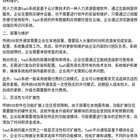
持和维护。
而人力资源
SaaS系统是基于云计算技术的一种人力资源管理软件，通过互联网提供
服务。企业无需购买硬件设备，也不需要进行软件的安装和维护，只需通过订阅服
务便可使用软件。SaaS系统的所有数据和应用都托管在云端，企业通过浏览器或移
动端应用访问系统。
二、部署与维护
传统
HR软件通常需要企业在本地部署，需要投入大量的时间和资源来完成安装、
配置、系统集成等工作。而且，软件的更新和维护由企业内部的IT团队负责，系统
出现故障时，企业需要承担修复的成本。
相对而言，
SaaS系统的部署则要简单得多。企业仅需通过互联网连接即可使用系
统，无需进行复杂的安装和配置。SaaS服务商负责所有的技术支持、系统维护和更
新，确保系统始终保持最新状态，企业用户无需担心技术问题。
此外，
SaaS系统一般采用按需付费的订阅模式，企业可以根据需求灵活选择合适的
服务套餐。而传统HR软件通常是一次性购买的许可模式，初期投入成本较大，且
后续的更新、升级也需要额外支付费用。
三、灵活性与可扩展性
传统
HR软件在功能扩展上往往受到限制。由于部署在本地服务器，功能扩展往往
需要额外的硬件支持，且软件版本升级和扩展模块的添加会受到技术和预算的限
制。企业如果需要增加某些特定的功能或模块，可能需要进行复杂的定制开发，且
增加了时间和资金成本。
SaaS系统的最大优势之一就是灵活性和可扩展性。SaaS平台通常是基于模块化设
计，企业可以根据业务需求选择不同的功能模块，轻松扩展和调整。不同的业务场