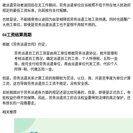
被派遣劳动者退回后在无工作期间，劳务派遣单位应当按照不低于所在地人民政府
规定的最低工资标准，向其按月支付报酬。
也就是说，不能随意地以退回为由变相降低劳务派遣工地工资待遇。同时也提醒广
大用工单位，即使是劳务派遣派遣工也不是想不用就不用的。
04工资结算周期
根据《劳务派遣合同》约定，
劳务派遣员工的工资是由用工单位根据劳务派遣协议，按月管理和
考核派遣员工情况，确定派遣员工的工资、个人所得税、五险一金
等，按月支付给劳务派遣单位，再由派遣单位代发工资、代扣个人
所得>税、代缴五险一金。
但是，劳务派遣关系计算工资的周期较为灵活，以日、周、月甚至季度为单位计算
工资，这也导致劳务派遣员工工资不稳定，没有安全感。
目前我国对于劳务派遣各方面的规定还是比较完善的，但是，即使是正式员工，有
些权益仍得不到保障。因此，劳务派遣员工的合法权益要得到法律的真正保护，还
有很长的一段路要走。
相关推荐