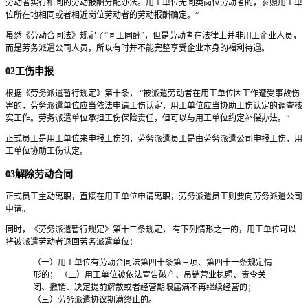
劳动者实行相同的劳动报酬分配办法。用工单位无同类岗位劳动者的，参照用工单
位所在地相同或者相近岗位劳动者的劳动报酬确定。”
虽然《劳动合同法》规定了“同工同酬”，但是劳动者在法律上并非用工企业人员，
而是劳务派遣公司人员，所以有时并不能完整享受企业本身的福利待遇。
02工伤申报
根据《劳务派遣暂行规定》第十条， “被派遣劳动者在用工单位因工作遭受事故伤
害的，劳务派遣单位应当依法申请工伤认定，用工单位应当协助工伤认定的调查核
实工作。劳务派遣单位承担工伤保险责任，但可以与用工单位约定补偿办法。”
正式员工是用工单位来申报工伤的，劳务派遣员工是由劳务派遣公司申报工伤，用
工单位协助工伤认定。
03解除劳动合同
正式员工主动离职，直接在用工单位申请离职，劳务派遣员工则要向劳务派遣公司
申请。
同时，《劳务派遣暂行规定》第十二条规定， 有下列情形之一的，用工单位可以
将被派遣劳动者退回劳务派遣单位：
（一）用工单位有劳动合同法第四十条第三项、第四十一条规定情
形的； （二）用工单位被依法宣告破产、吊销营业执照、责令关
闭、撤销、决定提前解散或者经营期限届满不再继续经营的；
（三）劳务派遣协议期满终止的。