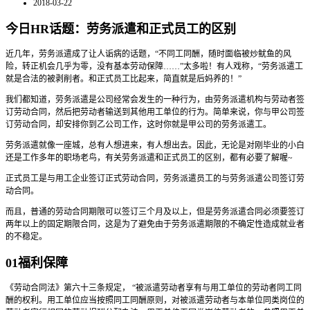
2018-03-22
今日HR话题：劳务派遣和正式员工的区别
近几年，劳务派遣成了让人诟病的话题，“不同工同酬，随时面临被炒鱿鱼的风
险，转正机会几乎为零，没有基本劳动保障……”太多啦！有人戏称，“劳务派遣工
就是合法的被剥削者。和正式员工比起来，简直就是后妈养的！”
我们都知道，劳务派遣是公司经常会发生的一种行为，由劳务派遣机构与劳动者签
订劳动合同，然后把劳动者输送到其他用工单位的行为。简单来说，你与甲公司签
订劳动合同，却安排你到乙公司工作，这时你就是甲公司的劳务派遣工。
劳务派遣就像一座城，总有人想进来，有人想出去。因此，无论是对刚毕业的小白
还是工作多年的职场老鸟，有关劳务派遣和正式员工的区别，都有必要了解喔~
正式员工是与用工企业签订正式劳动合同，劳务派遣员工的与劳务派遣公司签订劳
动合同。
而且，普通的劳动合同期限可以签订三个月及以上，但是劳务派遣合同必须要签订
两年以上的固定期限合同，这是为了避免由于劳务派遣期限的不确定性造成就业者
的不稳定。
01福利保障
《劳动合同法》第六十三条规定， “被派遣劳动者享有与用工单位的劳动者同工同
酬的权利。用工单位应当按照同工同酬原则，对被派遣劳动者与本单位同类岗位的