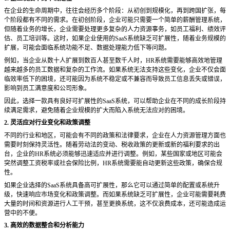
在企业的生命周期中，往往会经历多个阶段：从初创到规模化，再到跨国扩张，每
个阶段都有不同的需求。在初创阶段，企业可能只需要一个简单的薪酬管理系统，
但随着业务的增长，企业需要处理更多复杂的人力资源事务，如员工福利、绩效评
估、员工培训等。这时，如果企业使用的
SaaS系统缺乏可扩展性，随着业务规模的
扩展，可能会面临系统功能不足、数据处理能力低下等问题。
例如，当企业从数十人扩展到数百人甚至数千人时，
HR系统需要能够高效地管理
越来越多的员工数据和复杂的工作流。如果系统无法支持这些变化，企业不仅会面
临效率低下的困境，还可能因为系统不稳定或不兼容而导致员工信息丢失或错误，
影响到员工满意度和公司形象。
因此，选择一款具有良好可扩展性的
SaaS系统，可以帮助企业在不同的成长阶段持
续满足需求，避免随着企业规模的扩大而陷入系统无法应对的困境。
2. 灵活应对行业变化和政策调整
不同的行业和地区，可能会有不同的政策和法律要求，企业在人力资源管理方面也
需要时刻保持灵活性。随着劳动法的变动、税收政策的更新或新的福利要求的出
台，企业的
HR系统必须能够迅速适应并进行调整。例如，某些国家或地区可能会
突然调整工资税率或社会保险比例，HR系统需要能自动更新这些政策，确保合规
性。
如果企业选择的
SaaS系统具备高可扩展性，那么它可以通过简单的配置或系统升
级，快速响应市场变化和政策调整。而如果系统缺乏可扩展性，企业可能需要耗费
大量的时间和资源进行人工干预，甚至更换系统，这不仅浪费成本，还可能造成运
营中的不便。
3. 高效的数据整合和分析能力