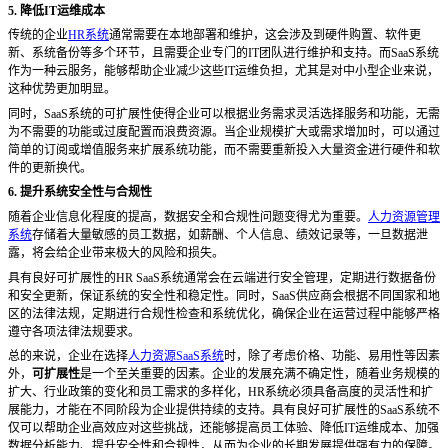
5. 降低IT运维成本
传统的企业
HR系统
通常需要在本地部署和维护，这会涉及到硬件购置、软件更
新、系统备份等多个环节，且需要企业专门的IT团队进行维护和支持。而SaaS系统
作为一种云服务，能够帮助企业减少这些IT运维负担，尤其是对中小型企业来说，
这种优势更加明显。
同时，
SaaS系统的可扩展性使得企业可以根据业务需求灵活选择服务和功能，无需
为不需要的功能或过度配置而浪费资源。当企业规模扩大或需求增加时，可以通过
简单的订阅或增值服务来扩展系统功能，而不需要重新投入大量资金进行硬件和软
件的更新换代。
6. 提升系统安全性与合规性
随着企业信息化程度的提高，数据安全和合规性问题变得尤为重要。
人力资源管理
系统
存储着大量敏感的员工数据，如薪酬、个人信息、绩效记录等，一旦数据泄
露，将会给企业带来极大的风险和损失。
具有良好可扩展性的
HR SaaS系统通常会在云端进行安全管理，定期进行数据备份
和安全更新，保证系统的安全性和稳定性。同时，SaaS供应商会根据不同国家和地
区的法律法规，定期进行合规性检查和系统优化，确保企业在运营过程中能够严格
遵守各项法律法规要求。
总的来说，企业在选择
人力资源SaaS系统
时，除了考虑价格、功能、易用性等因素
外，
可扩展性
是一个至关重要的因素。企业的发展充满不确定性，随着业务规模的
扩大、行业政策的变化和员工需求的多样化，
HR系统必须具备高度的灵活性和扩
展能力，才能在不同阶段为企业提供持续的支持。具有良好可扩展性的SaaS系统不
仅可以帮助企业高效应对这些挑战，还能够提高员工体验、降低IT运维成本、加强
数据分析能力、提升安全性和合规性，从而为企业的长期发展提供强有力的保障。