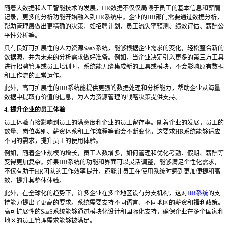
随着大数据和人工智能技术的发展，
HR数据不仅仅局限于员工的基本信息和薪酬
记录，更多的分析功能开始融入到HR系统中。企业的HR部门需要通过数据分析，
帮助管理层做出更精确的决策，如招聘计划、员工流失率预测、绩效评估、薪酬公
平性分析等。
具有良好可扩展性的人力资源
SaaS系统，能够根据企业需求的变化，轻松整合新的
数据源，并为未来的分析需求做好准备。例如，当企业决定引入更多的第三方工具
进行招聘管理或员工培训时，系统能无缝集成新的工具或模块，不会影响原有数据
和工作流的正常运作。
此外，高可扩展性的
HR系统能提供更强的数据处理和分析能力，帮助企业从海量
数据中提取有价值的信息，为人力资源管理的战略决策提供支持。
4. 提升企业的员工体验
员工体验直接影响到员工的满意度和企业的员工留存率。随着企业的发展，员工的
数量、岗位类别、薪资体系和工作流程等都会不断变化，这要求
HR系统能够适应
不同的需求，提升员工的使用体验。
例如，随着企业规模的增长，员工人数增多，如何管理和优化考勤、假期、薪酬等
变得更加复杂。如果
HR系统的功能和界面可以灵活调整，能够满足个性化需求，
不仅有助于HR团队的工作效率提升，还能让员工在使用系统时感到更加便捷和高
效，提升其整体体验。
此外，在全球化的趋势下，许多企业在多个地区设有分支机构，这对
HR系统
的支
持能力提出了更高的要求。系统需要支持不同语言、不同地区的薪资和福利政策。
高可扩展性的SaaS系统能够通过模块化设计和国际化支持，确保企业在多个国家和
地区的员工管理需求能够被满足。