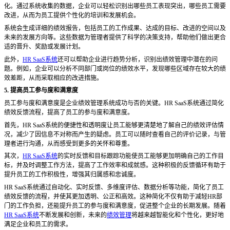
化。通过系统收集的数据，企业可以轻松识别出哪些员工表现突出，哪些员工需要
改进，从而为员工提供个性化的培训和发展机会。
系统会生成详细的绩效报告，包括员工的工作成果、达成的目标、改进的空间以及
未来的发展方向等。这些数据为管理者提供了科学的决策支持，帮助他们做出更合
适的晋升、奖励或发展计划。
此外，
HR SaaS系统
还可以帮助企业进行趋势分析，识别出绩效管理中潜在的问
题。例如，企业可以分析不同部门或岗位的绩效水平，发现哪些区域存在较大的绩
效差距，从而采取相应的改进措施。
5. 提高员工参与度和满意度
员工参与度和满意度是企业绩效管理系统成功与否的关键。
HR SaaS系统通过简化
绩效反馈流程，提高了员工的参与度和满意度。
首先，
HR SaaS系统的便捷性和透明度让员工能够更清楚地了解自己的绩效评估情
况，减少了因信息不对称而产生的疑虑。员工可以随时查看自己的评价记录，与管
理者进行沟通，从而感受到更多的关怀和尊重。
其次，
HR SaaS系统
的实时反馈和目标跟踪功能使员工能够更加明确自己的工作目
标，并及时调整工作方法，提高了工作效率和成就感。这种积极的反馈循环有助于
提升员工的工作积极性，增强其归属感和忠诚度。
HR SaaS系统通过自动化、实时反馈、多维度评估、数据分析等功能，简化了员工
绩效反馈的流程，并使其更加透明、公正和高效。这种简化不仅有助于减轻HR部
门的工作负担，还能提升员工的参与度和满意度，促进整个企业的长期发展。随着
HR SaaS系统
不断发展和创新，未来的
绩效管理
将越来越智能化和个性化，更好地
满足企业和员工的需求。