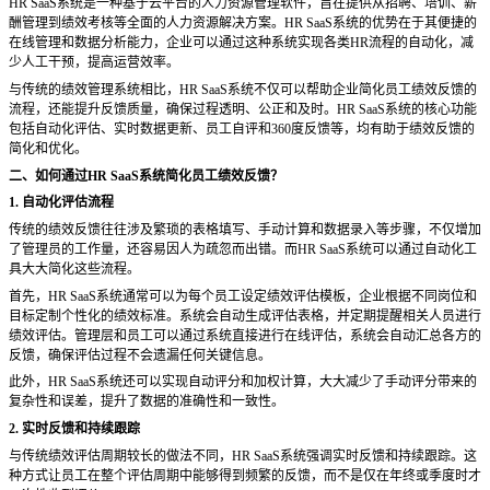
HR SaaS系统是一种基于云平台的人力资源管理软件，旨在提供从招聘、培训、薪
酬管理到绩效考核等全面的人力资源解决方案。HR SaaS系统的优势在于其便捷的
在线管理和数据分析能力，企业可以通过这种系统实现各类HR流程的自动化，减
少人工干预，提高运营效率。
与传统的绩效管理系统相比，
HR SaaS系统不仅可以帮助企业简化员工绩效反馈的
流程，还能提升反馈质量，确保过程透明、公正和及时。HR SaaS系统的核心功能
包括自动化评估、实时数据更新、员工自评和360度反馈等，均有助于绩效反馈的
简化和优化。
二、如何通过
HR SaaS系统简化员工绩效反馈？
1. 自动化评估流程
传统的绩效反馈往往涉及繁琐的表格填写、手动计算和数据录入等步骤，不仅增加
了管理员的工作量，还容易因人为疏忽而出错。而
HR SaaS系统可以通过自动化工
具大大简化这些流程。
首先，
HR SaaS系统通常可以为每个员工设定绩效评估模板，企业根据不同岗位和
目标定制个性化的绩效标准。系统会自动生成评估表格，并定期提醒相关人员进行
绩效评估。管理层和员工可以通过系统直接进行在线评估，系统会自动汇总各方的
反馈，确保评估过程不会遗漏任何关键信息。
此外，
HR SaaS系统还可以实现自动评分和加权计算，大大减少了手动评分带来的
复杂性和误差，提升了数据的准确性和一致性。
2. 实时反馈和持续跟踪
与传统绩效评估周期较长的做法不同，
HR SaaS系统强调实时反馈和持续跟踪。这
种方式让员工在整个评估周期中能够得到频繁的反馈，而不是仅在年终或季度时才