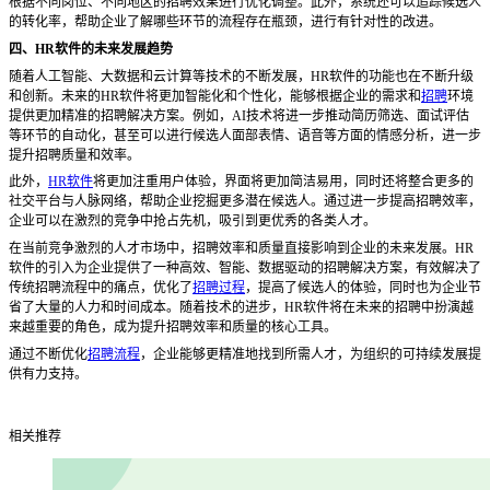
根据不同岗位、不同地区的招聘效果进行优化调整。此外，系统还可以追踪候选人
的转化率，帮助企业了解哪些环节的流程存在瓶颈，进行有针对性的改进。
四、
HR软件的未来发展趋势
随着人工智能、大数据和云计算等技术的不断发展，
HR软件的功能也在不断升级
和创新。未来的HR软件将更加智能化和个性化，能够根据企业的需求和
招聘
环境
提供更加精准的招聘解决方案。例如，AI技术将进一步推动简历筛选、面试评估
等环节的自动化，甚至可以进行候选人面部表情、语音等方面的情感分析，进一步
提升招聘质量和效率。
此外，
HR软件
将更加注重用户体验，界面将更加简洁易用，同时还将整合更多的
社交平台与人脉网络，帮助企业挖掘更多潜在候选人。通过进一步提高招聘效率，
企业可以在激烈的竞争中抢占先机，吸引到更优秀的各类人才。
在当前竞争激烈的人才市场中，招聘效率和质量直接影响到企业的未来发展。
HR
软件的引入为企业提供了一种高效、智能、数据驱动的招聘解决方案，有效解决了
传统招聘流程中的痛点，优化了
招聘过程
，提高了候选人的体验，同时也为企业节
省了大量的人力和时间成本。随着技术的进步，HR软件将在未来的招聘中扮演越
来越重要的角色，成为提升招聘效率和质量的核心工具。
通过不断优化
招聘流程
，企业能够更精准地找到所需人才，为组织的可持续发展提
供有力支持。
相关推荐