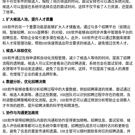
除不符合条件的候选人，缩短了简历筛选的时间。面试安排也可以通过系统完成，
候选人可以直接在系统中选择合适的面试时间，这样不仅节省了人力资源，还提高
了效率。
2. 扩大候选人池，提升人才质量
HR软件的另一个重要功能是能够扩大人才储备池。通过与多个招聘平台（如猎云
网、智联招聘、BOSS直聘等）的对接，HR软件能够自动同步并集中管理各平台的
招聘信息，帮助企业吸引更多潜在候选人。此外，HR软件还可以通过数据库搜索
和人才库管理功能，帮助HR快速筛选出符合要求的候选人，避免错过优秀人才。
3. 候选人体验优化
HR软件通过在线申请和自动化流程管理，减少了候选人等待的时间，提高了招聘
流程的透明度。候选人可以实时查看自己的应聘进度，系统也会在面试安排、面试
反馈等环节自动发送通知，避免了信息不对称。这样，不仅提高了候选人的满意
度，也增强了企业的雇主品牌形象。
4. 数据分析，优化招聘决策
HR软件能够收集和分析招聘过程中的大量数据，例如招聘渠道的效果、面试通过
率、候选人来源等。通过这些数据，HR团队可以识别招聘过程中存在的瓶颈，及
时调整招聘策略和优化流程。此外，HR软件还可以通过预测分析帮助企业洞察人
才市场的趋势，提升招聘决策的科学性和精准性。
5. 协作与沟通更加高效
HR软件使得招聘团队内部的沟通和协作变得更加顺畅。招聘信息、面试安排、候
选人评估结果等都可以在系统中集中管理，招聘团队成员可以随时访问和更新信
息，避免了信息的重复传递和遗漏。HR主管可以随时跟踪各岗位的招聘进度，并