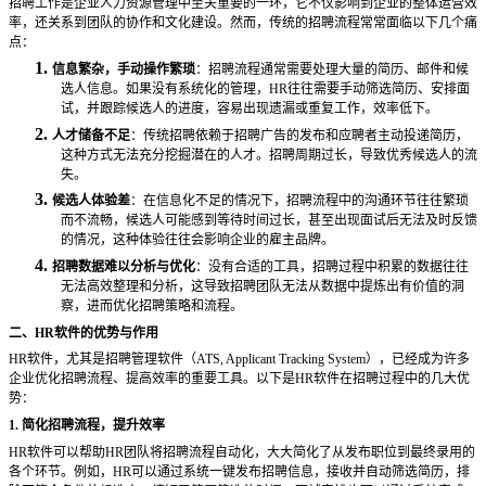
招聘工作是企业人力资源管理中至关重要的一环，它不仅影响到企业的整体运营效
率，还关系到团队的协作和文化建设。然而，传统的招聘流程常常面临以下几个痛
点：
1.
信息繁杂，手动操作繁琐
：招聘流程通常需要处理大量的简历、邮件和候
选人信息。如果没有系统化的管理，
HR往往需要手动筛选简历、安排面
试，并跟踪候选人的进度，容易出现遗漏或重复工作，效率低下。
2.
人才储备不足
：传统招聘依赖于招聘广告的发布和应聘者主动投递简历，
这种方式无法充分挖掘潜在的人才。招聘周期过长，导致优秀候选人的流
失。
3.
候选人体验差
：在信息化不足的情况下，招聘流程中的沟通环节往往繁琐
而不流畅，候选人可能感到等待时间过长，甚至出现面试后无法及时反馈
的情况，这种体验往往会影响企业的雇主品牌。
4.
招聘数据难以分析与优化
：没有合适的工具，招聘过程中积累的数据往往
无法高效整理和分析，这导致招聘团队无法从数据中提炼出有价值的洞
察，进而优化招聘策略和流程。
二、
HR软件的优势与作用
HR软件，尤其是招聘管理软件（ATS, Applicant Tracking System），已经成为许多
企业优化招聘流程、提高效率的重要工具。以下是HR软件在招聘过程中的几大优
势：
1. 简化招聘流程，提升效率
HR软件可以帮助HR团队将招聘流程自动化，大大简化了从发布职位到最终录用的
各个环节。例如，HR可以通过系统一键发布招聘信息，接收并自动筛选简历，排