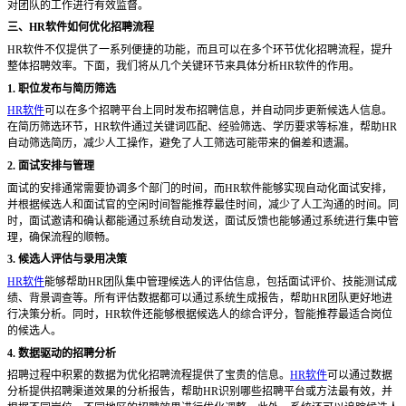
对团队的工作进行有效监督。
三、
HR软件如何优化招聘流程
HR软件不仅提供了一系列便捷的功能，而且可以在多个环节优化招聘流程，提升
整体招聘效率。下面，我们将从几个关键环节来具体分析HR软件的作用。
1. 职位发布与简历筛选
HR软件
可以在多个招聘平台上同时发布招聘信息，并自动同步更新候选人信息。
在简历筛选环节，HR软件通过关键词匹配、经验筛选、学历要求等标准，帮助HR
自动筛选简历，减少人工操作，避免了人工筛选可能带来的偏差和遗漏。
2. 面试安排与管理
面试的安排通常需要协调多个部门的时间，而
HR软件能够实现自动化面试安排，
并根据候选人和面试官的空闲时间智能推荐最佳时间，减少了人工沟通的时间。同
时，面试邀请和确认都能通过系统自动发送，面试反馈也能够通过系统进行集中管
理，确保流程的顺畅。
3. 候选人评估与录用决策
HR软件
能够帮助HR团队集中管理候选人的评估信息，包括面试评价、技能测试成
绩、背景调查等。所有评估数据都可以通过系统生成报告，帮助HR团队更好地进
行决策分析。同时，HR软件还能够根据候选人的综合评分，智能推荐最适合岗位
的候选人。
4. 数据驱动的招聘分析
招聘过程中积累的数据为优化招聘流程提供了宝贵的信息。
HR软件
可以通过数据
分析提供招聘渠道效果的分析报告，帮助HR识别哪些招聘平台或方法最有效，并