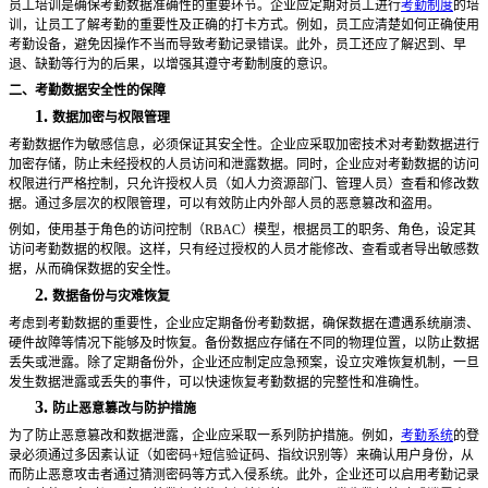
员工培训是确保考勤数据准确性的重要环节。企业应定期对员工进行
考勤制度
的培
训，让员工了解考勤的重要性及正确的打卡方式。例如，员工应清楚如何正确使用
考勤设备，避免因操作不当而导致考勤记录错误。此外，员工还应了解迟到、早
退、缺勤等行为的后果，以增强其遵守考勤制度的意识。
二、考勤数据安全性的保障
1.
数据加密与权限管理
考勤数据作为敏感信息，必须保证其安全性。企业应采取加密技术对考勤数据进行
加密存储，防止未经授权的人员访问和泄露数据。同时，企业应对考勤数据的访问
权限进行严格控制，只允许授权人员（如人力资源部门、管理人员）查看和修改数
据。通过多层次的权限管理，可以有效防止内外部人员的恶意篡改和盗用。
例如，使用基于角色的访问控制（
RBAC）模型，根据员工的职务、角色，设定其
访问考勤数据的权限。这样，只有经过授权的人员才能修改、查看或者导出敏感数
据，从而确保数据的安全性。
2.
数据备份与灾难恢复
考虑到考勤数据的重要性，企业应定期备份考勤数据，确保数据在遭遇系统崩溃、
硬件故障等情况下能够及时恢复。备份数据应存储在不同的物理位置，以防止数据
丢失或泄露。除了定期备份外，企业还应制定应急预案，设立灾难恢复机制，一旦
发生数据泄露或丢失的事件，可以快速恢复考勤数据的完整性和准确性。
3.
防止恶意篡改与防护措施
为了防止恶意篡改和数据泄露，企业应采取一系列防护措施。例如，
考勤系统
的登
录必须通过多因素认证（如密码
+短信验证码、指纹识别等）来确认用户身份，从
而防止恶意攻击者通过猜测密码等方式入侵系统。此外，企业还可以启用考勤记录