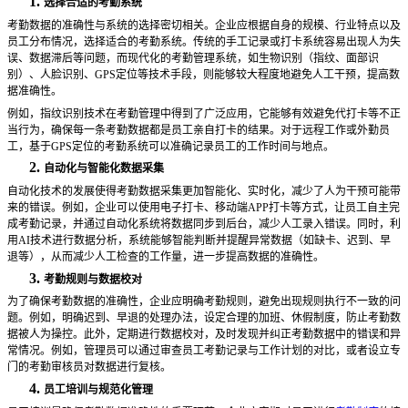
1.
选择合适的考勤系统
考勤数据的准确性与系统的选择密切相关。企业应根据自身的规模、行业特点以及
员工分布情况，选择适合的考勤系统。传统的手工记录或打卡系统容易出现人为失
误、数据滞后等问题，而现代化的考勤管理系统，如生物识别（指纹、面部识
别）、人脸识别、
GPS定位等技术手段，则能够较大程度地避免人工干预，提高数
据准确性。
例如，指纹识别技术在考勤管理中得到了广泛应用，它能够有效避免代打卡等不正
当行为，确保每一条考勤数据都是员工亲自打卡的结果。对于远程工作或外勤员
工，基于
GPS定位的考勤系统可以准确记录员工的工作时间与地点。
2.
自动化与智能化数据采集
自动化技术的发展使得考勤数据采集更加智能化、实时化，减少了人为干预可能带
来的错误。例如，企业可以使用电子打卡、移动端
APP打卡等方式，让员工自主完
成考勤记录，并通过自动化系统将数据同步到后台，减少人工录入错误。同时，利
用AI技术进行数据分析，系统能够智能判断并提醒异常数据（如缺卡、迟到、早
退等），从而减少人工检查的工作量，进一步提高数据的准确性。
3.
考勤规则与数据校对
为了确保考勤数据的准确性，企业应明确考勤规则，避免出现规则执行不一致的问
题。例如，明确迟到、早退的处理办法，设定合理的加班、休假制度，防止考勤数
据被人为操控。此外，定期进行数据校对，及时发现并纠正考勤数据中的错误和异
常情况。例如，管理员可以通过审查员工考勤记录与工作计划的对比，或者设立专
门的考勤审核员对数据进行复核。
4.
员工培训与规范化管理